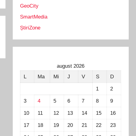
GeoCity
SmartMedia
ȘtiriZone
august 2026
L
Ma
Mi
J
V
S
D
1
2
3
4
5
6
7
8
9
10
11
12
13
14
15
16
17
18
19
20
21
22
23