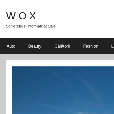
Skip
to
W O X
content
Știrile zilei și informații actuale
Auto
Beauty
Călătorii
Fashion
L