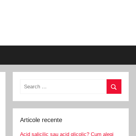
Search
for:
Search
Articole recente
Acid salicilic sau acid glicolic? Cum alegi