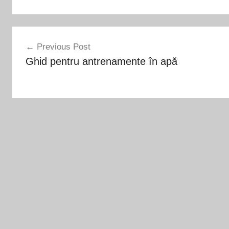
Navigare
Previous Post
în
Ghid pentru antrenamente în apă
articole