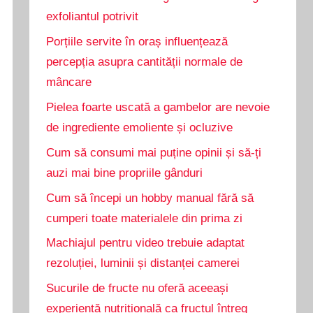
exfoliantul potrivit
Porțiile servite în oraș influențează
percepția asupra cantității normale de
mâncare
Pielea foarte uscată a gambelor are nevoie
de ingrediente emoliente și ocluzive
Cum să consumi mai puține opinii și să-ți
auzi mai bine propriile gânduri
Cum să începi un hobby manual fără să
cumperi toate materialele din prima zi
Machiajul pentru video trebuie adaptat
rezoluției, luminii și distanței camerei
Sucurile de fructe nu oferă aceeași
experiență nutrițională ca fructul întreg