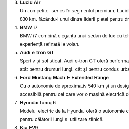
Lucid Air
Un competitor serios în segmentul premium, Lucid
830 km, făcându-l unul dintre liderii pieței pentru d
BMW i7
BMW i7 combină eleganța unui sedan de lux cu tehn
experiență rafinată la volan.
Audi e-tron GT
Sportiv și sofisticat, Audi e-tron GT oferă perform
atât pentru drumuri lungi, cât și pentru condus urb
Ford Mustang Mach-E Extended Range
Cu o autonomie de aproximativ 540 km și un design
accesibilă pentru cei care vor o mașină electrică d
Hyundai Ioniq 6
Modelul electric de la Hyundai oferă o autonomie co
pentru călătorii lungi și utilizare zilnică.
Kia EV9