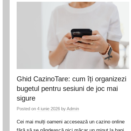
Ghid CazinoTare: cum îți organizezi
bugetul pentru sesiuni de joc mai
sigure
Posted on
4 iunie 2026
by
Admin
Cei mai mulți oameni accesează un cazino online
fără să se gândească nici măcar un minut la bani