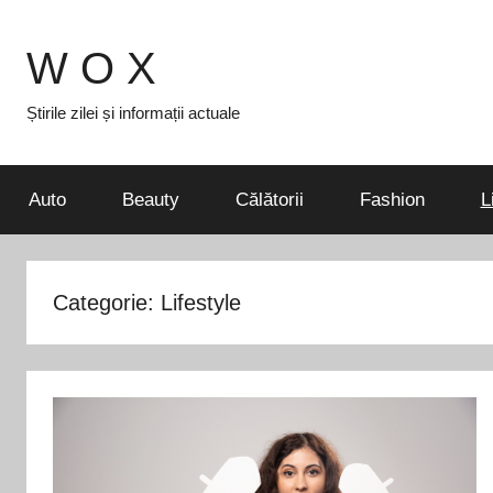
Skip
to
W O X
content
Știrile zilei și informații actuale
Auto
Beauty
Călătorii
Fashion
L
Categorie:
Lifestyle