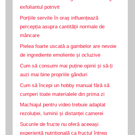
exfoliantul potrivit
Porțiile servite în oraș influențează
percepția asupra cantității normale de
mâncare
Pielea foarte uscată a gambelor are nevoie
de ingrediente emoliente și ocluzive
Cum să consumi mai puține opinii și să-ți
auzi mai bine propriile gânduri
Cum să începi un hobby manual fără să
cumperi toate materialele din prima zi
Machiajul pentru video trebuie adaptat
rezoluției, luminii și distanței camerei
Sucurile de fructe nu oferă aceeași
experiență nutrițională ca fructul întreg