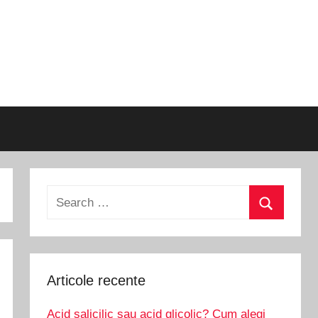
Search
for:
Search
Articole recente
Acid salicilic sau acid glicolic? Cum alegi