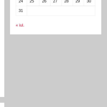
24
25
26
27
28
29
30
31
« iul.