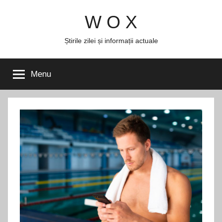
Skip
W O X
to
content
Știrile zilei și informații actuale
Menu