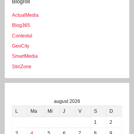
Blogroll
ActualMedia
Blog365
Contextul
GeoCity
SmartMedia
ȘtiriZone
august 2026
L
Ma
Mi
J
V
S
D
1
2
3
4
5
6
7
8
9