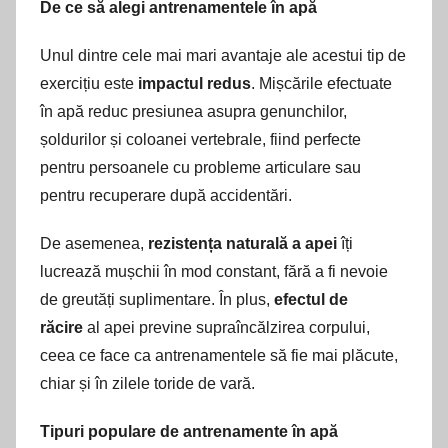
De ce să alegi antrenamentele în apă
Unul dintre cele mai mari avantaje ale acestui tip de
exercițiu este
impactul redus
. Mișcările efectuate
în apă reduc presiunea asupra genunchilor,
șoldurilor și coloanei vertebrale, fiind perfecte
pentru persoanele cu probleme articulare sau
pentru recuperare după accidentări.
De asemenea,
rezistența naturală a apei
îți
lucrează mușchii în mod constant, fără a fi nevoie
de greutăți suplimentare. În plus,
efectul de
răcire
al apei previne supraîncălzirea corpului,
ceea ce face ca antrenamentele să fie mai plăcute,
chiar și în zilele toride de vară.
Tipuri populare de antrenamente în apă