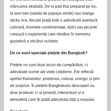
mâncarea stradală. De la pad thai preparat pe loc,
la som tam (salata de papaya verde) sau mango
sticky rice, fiecare piață este o adevărată aventură
culinară. Aromele condimentate, dulci sau picante
creează o experiență care rămâne în memoria
gustativă a oricărui vizitator.
De ce sunt speciale piețele din Bangkok?
Piețele nu sunt doar locuri de cumpărături, ci
adevărate scene ale vieții cotidiene. Ele reflectă
spiritul thailandez: prietenos, colorat, energic și plin
de surprize. În piețele Bangkokului descoperi nu
doar produse, ci și povești, interacțiuni și o
atmosferă care îți arată adevărata față a orașului.