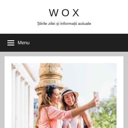
Skip
W O X
to
content
Știrile zilei și informații actuale
Menu