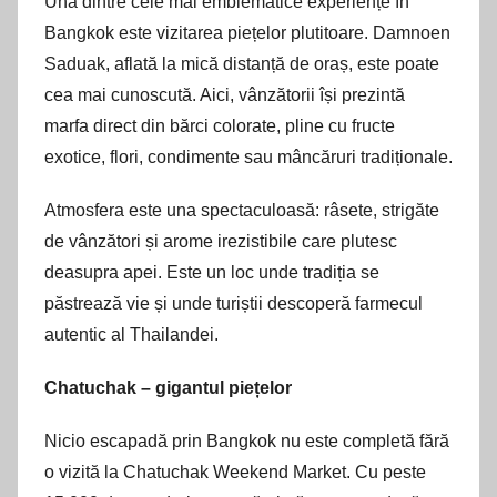
Una dintre cele mai emblematice experiențe în
Bangkok este vizitarea piețelor plutitoare. Damnoen
Saduak, aflată la mică distanță de oraș, este poate
cea mai cunoscută. Aici, vânzătorii își prezintă
marfa direct din bărci colorate, pline cu fructe
exotice, flori, condimente sau mâncăruri tradiționale.
Atmosfera este una spectaculoasă: râsete, strigăte
de vânzători și arome irezistibile care plutesc
deasupra apei. Este un loc unde tradiția se
păstrează vie și unde turiștii descoperă farmecul
autentic al Thailandei.
Chatuchak – gigantul piețelor
Nicio escapadă prin Bangkok nu este completă fără
o vizită la Chatuchak Weekend Market. Cu peste