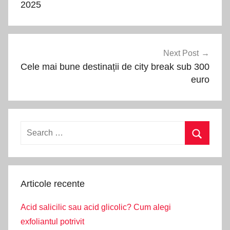
articole
2025
Next Post
Cele mai bune destinații de city break sub 300
euro
Search
for:
Search
Articole recente
Acid salicilic sau acid glicolic? Cum alegi
exfoliantul potrivit