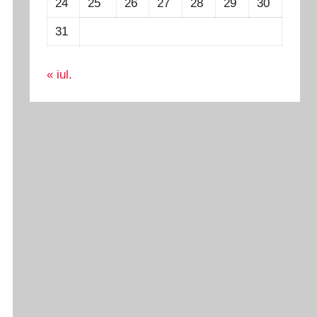
24
25
26
27
28
29
30
31
« iul.