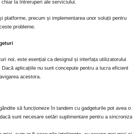
hiar la întreruperi ale serviciului.
 și platforme, precum și implementarea unor soluții pentru
aceste probleme.
geturi
ri noi, este esențial ca designul și interfața utilizatorului
. Dacă aplicațiile nu sunt concepute pentru a lucra eficient
 navigarea acestora.
t gândite să funcționeze în tandem cu gadgeturile pot avea o
es dacă sunt necesare setări suplimentare pentru a sincroniza