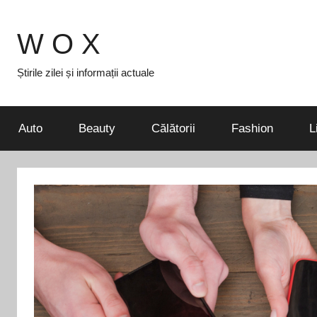
Skip
to
W O X
content
Știrile zilei și informații actuale
Auto
Beauty
Călătorii
Fashion
L