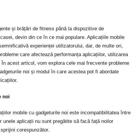
gente și brățări de fitness până la dispozitive de
casei, devin din ce în ce mai populare. Aplicațiile mobile
nificativă experienței utilizatorului, dar, de multe ori,
robleme care afectează performanța aplicațiilor, utilizarea
ui. În acest articol, vom explora cele mai frecvente probleme
adgeturile noi și modul în care acestea pot fi abordate
cațiilor.
e noi
țiilor mobile cu gadgeturile noi este incompatibilitatea între
r unele aplicații nu sunt pregătite să facă față noilor
 sprijini corespunzător.