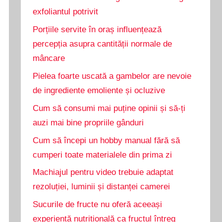
exfoliantul potrivit
Porțiile servite în oraș influențează
percepția asupra cantității normale de
mâncare
Pielea foarte uscată a gambelor are nevoie
de ingrediente emoliente și ocluzive
Cum să consumi mai puține opinii și să-ți
auzi mai bine propriile gânduri
Cum să începi un hobby manual fără să
cumperi toate materialele din prima zi
Machiajul pentru video trebuie adaptat
rezoluției, luminii și distanței camerei
Sucurile de fructe nu oferă aceeași
experiență nutrițională ca fructul întreg