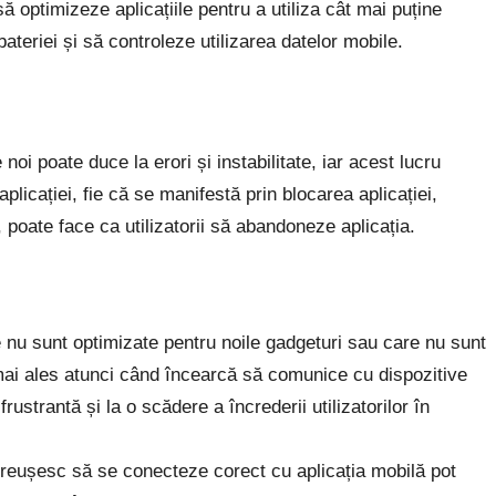
ă optimizeze aplicațiile pentru a utiliza cât mai puține
teriei și să controleze utilizarea datelor mobile.
 noi poate duce la erori și instabilitate, iar acest lucru
aplicației, fie că se manifestă prin blocarea aplicației,
oate face ca utilizatorii să abandoneze aplicația.
re nu sunt optimizate pentru noile gadgeturi sau care nu sunt
 mai ales atunci când încearcă să comunice cu dispozitive
ustrantă și la o scădere a încrederii utilizatorilor în
u reușesc să se conecteze corect cu aplicația mobilă pot