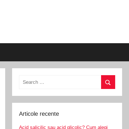
Search
for:
Search
Articole recente
Acid salicilic sau acid glicolic? Cum alegi