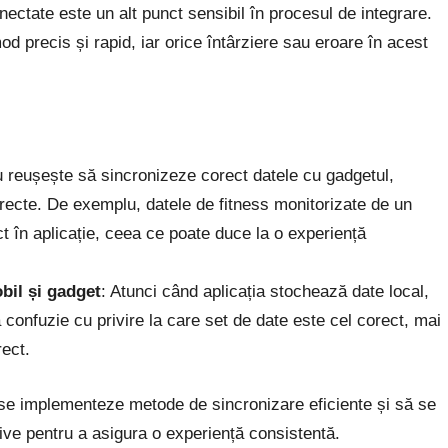
onectate este un alt punct sensibil în procesul de integrare.
od precis și rapid, iar orice întârziere sau eroare în acest
u reușește să sincronizeze corect datele cu gadgetul,
ncorecte. De exemplu, datele de fitness monitorizate de un
ct în aplicație, ceea ce poate duce la o experiență
obil și gadget
: Atunci când aplicația stochează date local,
confuzie cu privire la care set de date este cel corect, mai
ect.
se implementeze metode de sincronizare eficiente și să se
ive pentru a asigura o experiență consistentă.