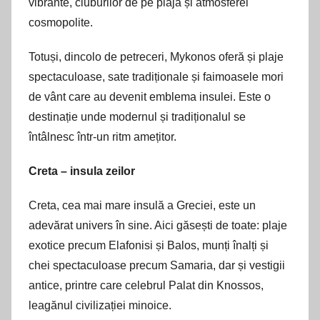
vibrante, cluburilor de pe plajă și atmosferei
cosmopolite.
Totuși, dincolo de petreceri, Mykonos oferă și plaje
spectaculoase, sate tradiționale și faimoasele mori
de vânt care au devenit emblema insulei. Este o
destinație unde modernul și tradiționalul se
întâlnesc într-un ritm amețitor.
Creta – insula zeilor
Creta, cea mai mare insulă a Greciei, este un
adevărat univers în sine. Aici găsești de toate: plaje
exotice precum Elafonisi și Balos, munți înalți și
chei spectaculoase precum Samaria, dar și vestigii
antice, printre care celebrul Palat din Knossos,
leagănul civilizației minoice.