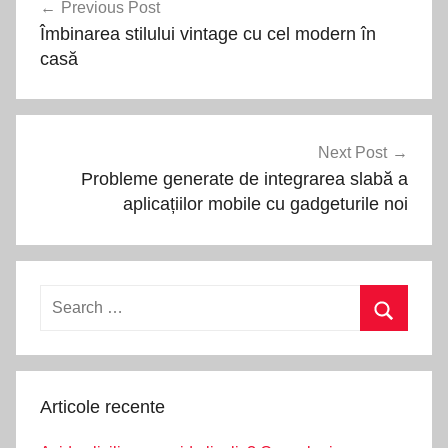
Previous Post
în
Îmbinarea stilului vintage cu cel modern în
articole
casă
Next Post
Probleme generate de integrarea slabă a
aplicațiilor mobile cu gadgeturile noi
Search
for:
Search
Articole recente