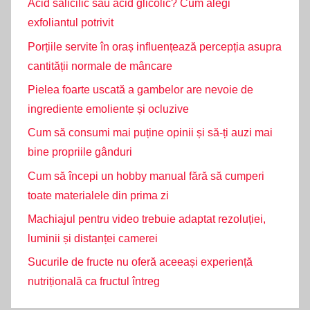
Acid salicilic sau acid glicolic? Cum alegi
exfoliantul potrivit
Porțiile servite în oraș influențează percepția asupra
cantității normale de mâncare
Pielea foarte uscată a gambelor are nevoie de
ingrediente emoliente și ocluzive
Cum să consumi mai puține opinii și să-ți auzi mai
bine propriile gânduri
Cum să începi un hobby manual fără să cumperi
toate materialele din prima zi
Machiajul pentru video trebuie adaptat rezoluției,
luminii și distanței camerei
Sucurile de fructe nu oferă aceeași experiență
nutrițională ca fructul întreg