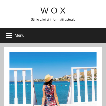
Skip
W O X
to
content
Știrile zilei și informații actuale
Menu