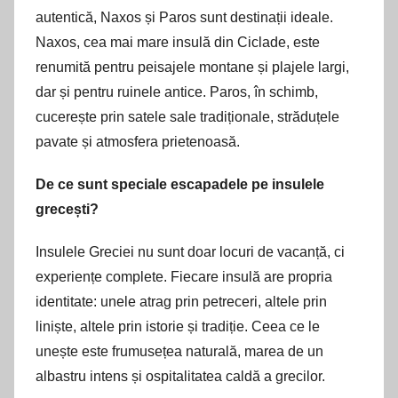
autentică, Naxos și Paros sunt destinații ideale.
Naxos, cea mai mare insulă din Ciclade, este
renumită pentru peisajele montane și plajele largi,
dar și pentru ruinele antice. Paros, în schimb,
cucerește prin satele sale tradiționale, străduțele
pavate și atmosfera prietenoasă.
De ce sunt speciale escapadele pe insulele
grecești?
Insulele Greciei nu sunt doar locuri de vacanță, ci
experiențe complete. Fiecare insulă are propria
identitate: unele atrag prin petreceri, altele prin
liniște, altele prin istorie și tradiție. Ceea ce le
unește este frumusețea naturală, marea de un
albastru intens și ospitalitatea caldă a grecilor.