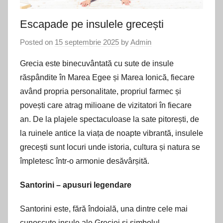
Escapade pe insulele grecești
Posted on
15 septembrie 2025
by
Admin
Grecia este binecuvântată cu sute de insule
răspândite în Marea Egee și Marea Ionică, fiecare
având propria personalitate, propriul farmec și
povești care atrag milioane de vizitatori în fiecare
an. De la plajele spectaculoase la sate pitorești, de
la ruinele antice la viața de noapte vibrantă, insulele
grecești sunt locuri unde istoria, cultura și natura se
împletesc într-o armonie desăvârșită.
Santorini – apusuri legendare
Santorini este, fără îndoială, una dintre cele mai
cunoscute insule ale Greciei și simbolul