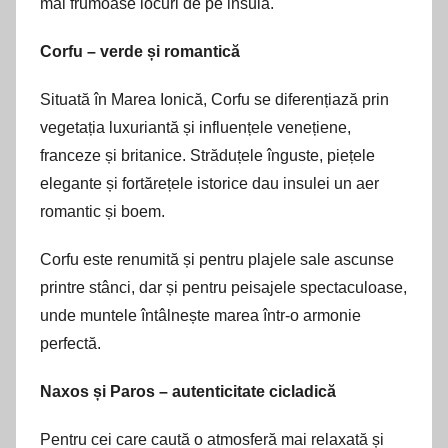
mai frumoase locuri de pe insulă.
Corfu – verde și romantică
Situată în Marea Ionică, Corfu se diferențiază prin
vegetația luxuriantă și influențele venețiene,
franceze și britanice. Străduțele înguste, piețele
elegante și fortărețele istorice dau insulei un aer
romantic și boem.
Corfu este renumită și pentru plajele sale ascunse
printre stânci, dar și pentru peisajele spectaculoase,
unde muntele întâlnește marea într-o armonie
perfectă.
Naxos și Paros – autenticitate cicladică
Pentru cei care caută o atmosferă mai relaxată și