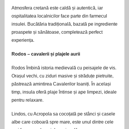
Atmosfera cretană este caldă și autentică, iar
ospitalitatea localnicilor face parte din farmecul
insulei. Bucătăria tradițională, bazată pe ingrediente
proaspete și sănătoase, completează perfect
experiența.
Rodos – cavalerii și plajele aurii
Rodos îmbină istoria medievală cu peisajele de vis.
Orașul vechi, cu ziduri masive și străduțe pietruite,
păstrează amintirea Cavalerilor Ioaniți. În același
timp, insula oferă plaje întinse și ape limpezi, ideale
pentru relaxare.
Lindos, cu Acropola sa cocoțată pe stânci și casele
albe care coboară spre mare, este unul dintre cele