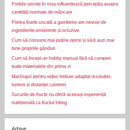
Porțiile servite în oraș influențează percepția asupra
cantității normale de mâncare
Pielea foarte uscată a gambelor are nevoie de
ingrediente emoliente și ocluzive
Cum să consumi mai puține opinii și să-ți auzi mai
bine propriile gânduri
Cum să începi un hobby manual fără să cumperi
toate materialele din prima zi
Machiajul pentru video trebuie adaptat rezoluției,
luminii și distanței camerei
Sucurile de fructe nu oferă aceeași experiență
nutrițională ca fructul întreg
Arhive