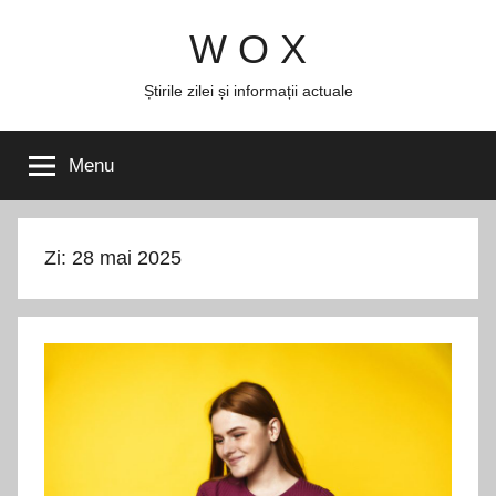
Skip
W O X
to
content
Știrile zilei și informații actuale
Menu
Zi:
28 mai 2025