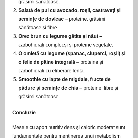
grăsimi sănătoase.
Salată de pui cu avocado, roșii, castraveți și
semințe de dovleac
– proteine, grăsimi
sănătoase și fibre.
Orez brun cu legume gătite și năut
–
carbohidrați complecși și proteine vegetale.
O omletă cu legume (spanac, ciuperci, roșii) și
o felie de pâine integrală
– proteine și
carbohidrați cu eliberare lentă.
Smoothie cu lapte de migdale, fructe de
pădure și semințe de chia
– proteine, fibre și
grăsimi sănătoase.
Concluzie
Mesele cu aport nutritiv dens și caloric moderat sunt
fundamentale pentru menținerea unui metabolism