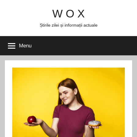
Skip
W O X
to
content
Știrile zilei și informații actuale
Menu