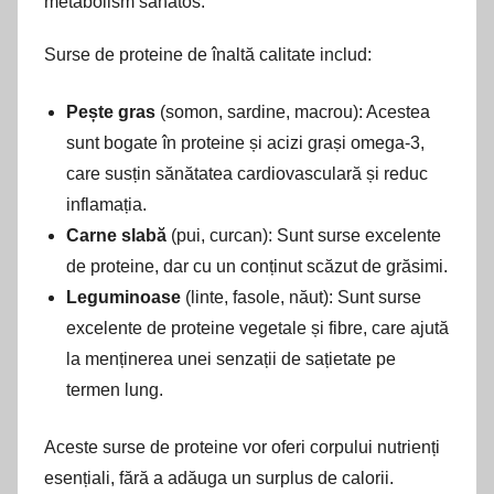
metabolism sănătos.
Surse de proteine de înaltă calitate includ:
Pește gras
(somon, sardine, macrou): Acestea
sunt bogate în proteine și acizi grași omega-3,
care susțin sănătatea cardiovasculară și reduc
inflamația.
Carne slabă
(pui, curcan): Sunt surse excelente
de proteine, dar cu un conținut scăzut de grăsimi.
Leguminoase
(linte, fasole, năut): Sunt surse
excelente de proteine vegetale și fibre, care ajută
la menținerea unei senzații de sațietate pe
termen lung.
Aceste surse de proteine vor oferi corpului nutrienți
esențiali, fără a adăuga un surplus de calorii.