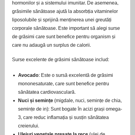
hormonilor și a sistemului imunitar. De asemenea,
grăsimile sănătoase ajută la absorbția vitaminelor
liposolubile și sprijină menținerea unei greutăți
corporale sănătoase. Este important să alegi surse
de grăsimi care sunt benefice pentru organism și
care nu adaugă un surplus de calorii.
Surse excelente de grăsimi sănătoase includ:
Avocado
: Este o sursă excelentă de grăsimi
mononesaturate, care sunt benefice pentru
sănătatea cardiovasculară.
Nuci și semințe
(migdale, nuci, semințe de chia,
semințe de in): Sunt bogate în acizi grași omega-
3, care reduc inflamația și susțin sănătatea
creierului.
Uleiuri vegetale presate la rece
(ulei de