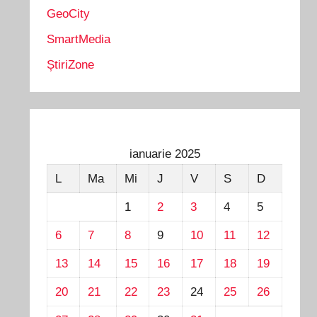
GeoCity
SmartMedia
ȘtiriZone
ianuarie 2025
L
Ma
Mi
J
V
S
D
1
2
3
4
5
6
7
8
9
10
11
12
13
14
15
16
17
18
19
20
21
22
23
24
25
26