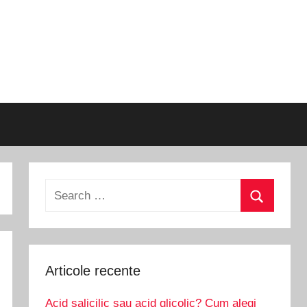
Search
for:
Search
Articole recente
Acid salicilic sau acid glicolic? Cum alegi