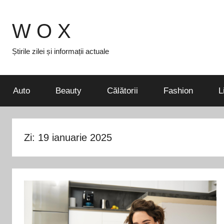
Skip
to
W O X
content
Știrile zilei și informații actuale
Auto
Beauty
Călătorii
Fashion
L
Zi:
19 ianuarie 2025