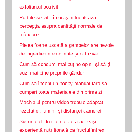
exfoliantul potrivit
Porțiile servite în oraș influențează
percepția asupra cantității normale de
mâncare
Pielea foarte uscată a gambelor are nevoie
de ingrediente emoliente și ocluzive
Cum să consumi mai puține opinii și să-ți
auzi mai bine propriile gânduri
Cum să începi un hobby manual fără să
cumperi toate materialele din prima zi
Machiajul pentru video trebuie adaptat
rezoluției, luminii și distanței camerei
Sucurile de fructe nu oferă aceeași
experiență nutrițională ca fructul întreg