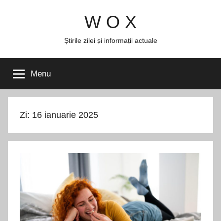
Skip
W O X
to
content
Știrile zilei și informații actuale
Menu
Zi:
16 ianuarie 2025