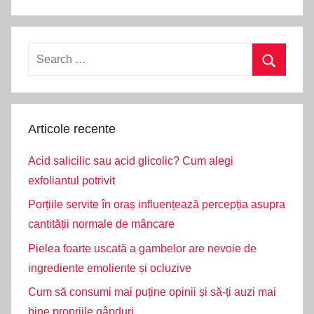
Search
for:
Search
Articole recente
Acid salicilic sau acid glicolic? Cum alegi
exfoliantul potrivit
Porțiile servite în oraș influențează percepția asupra
cantității normale de mâncare
Pielea foarte uscată a gambelor are nevoie de
ingrediente emoliente și ocluzive
Cum să consumi mai puține opinii și să-ți auzi mai
bine propriile gânduri