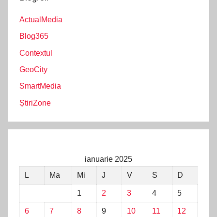
ActualMedia
Blog365
Contextul
GeoCity
SmartMedia
ȘtiriZone
ianuarie 2025
L
Ma
Mi
J
V
S
D
1
2
3
4
5
6
7
8
9
10
11
12