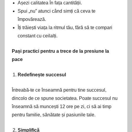
Așezi calitatea în fața cantității.
Spui „nu” atunci când simți că ceva te
împovărează.
Îți trăiești viața la ritmul tău, fără să te compari
constant cu ceilalți.
Pași practici pentru a trece de la presiune la
pace
Redefinește succesul
Întreabă-te ce înseamnă pentru tine succesul,
dincolo de ce spune societatea. Poate succesul nu
înseamnă să muncești 12 ore pe zi, ci să ai timp
pentru familie, sănătate și pasiunile tale.
Simplifică