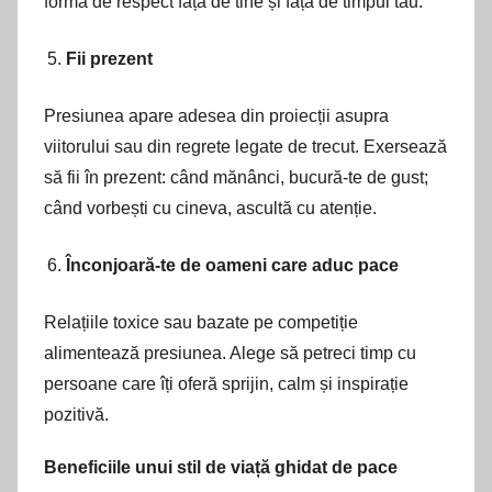
formă de respect față de tine și față de timpul tău.
Fii prezent
Presiunea apare adesea din proiecții asupra
viitorului sau din regrete legate de trecut. Exersează
să fii în prezent: când mănânci, bucură-te de gust;
când vorbești cu cineva, ascultă cu atenție.
Înconjoară-te de oameni care aduc pace
Relațiile toxice sau bazate pe competiție
alimentează presiunea. Alege să petreci timp cu
persoane care îți oferă sprijin, calm și inspirație
pozitivă.
Beneficiile unui stil de viață ghidat de pace