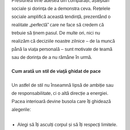
Presiunea vine adesea din comparații, așteptări
sociale și dorința de a demonstra ceva. Rețelele
sociale amplifică această tendință, prezentând o
realitate „perfectă” care ne face să credem că
trebuie să ținem pasul. De multe ori, nici nu
realizăm că deciziile noastre zilnice – de la muncă
până la viața personală – sunt motivate de teamă
sau de dorința de a nu rămâne în urmă.
Cum arată un stil de viață ghidat de pace
Un astfel de stil nu înseamnă lipsă de ambiție sau
de responsabilitate, ci o altă direcție a energiei.
Pacea interioară devine busola care îți ghidează
alegerile:
Alegi să îți asculți corpul și să îți respecți limitele.