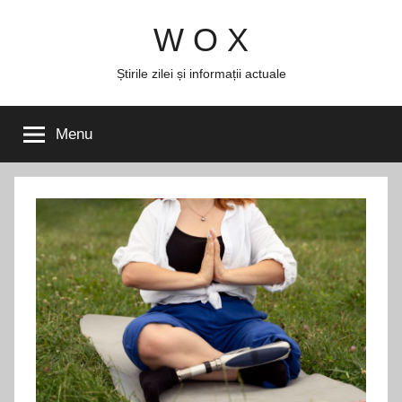
Skip
W O X
to
content
Știrile zilei și informații actuale
Menu