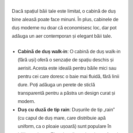
Dacă spațiul băii tale este limitat, o cabină de duș
bine aleasă poate face minuni. În plus, cabinele de
duș moderne nu doar că economisesc loc, dar pot
adăuga un aer contemporan și elegant băii tale.
Cabină de duș walk-in
: O cabină de duș walk-in
(fără uși) oferă o senzație de spațiu deschis și
aerisit. Acesta este ideală pentru băile mici sau
pentru cei care doresc o baie mai fluidă, fără linii
dure. Poți adăuga un perete de sticlă
transparentă pentru a păstra un design curat și
modern.
Duș cu duză de tip rain
: Dușurile de tip „rain”
(cu capul de duș mare, care distribuie apă
uniform, ca o ploaie ușoară) sunt populare în