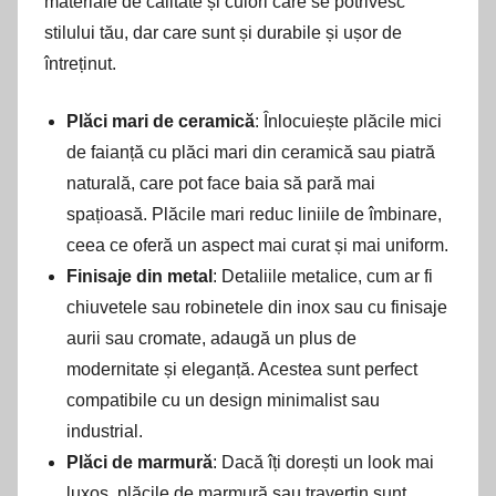
materiale de calitate și culori care se potrivesc
stilului tău, dar care sunt și durabile și ușor de
întreținut.
Plăci mari de ceramică
: Înlocuiește plăcile mici
de faianță cu plăci mari din ceramică sau piatră
naturală, care pot face baia să pară mai
spațioasă. Plăcile mari reduc liniile de îmbinare,
ceea ce oferă un aspect mai curat și mai uniform.
Finisaje din metal
: Detaliile metalice, cum ar fi
chiuvetele sau robinetele din inox sau cu finisaje
aurii sau cromate, adaugă un plus de
modernitate și eleganță. Acestea sunt perfect
compatibile cu un design minimalist sau
industrial.
Plăci de marmură
: Dacă îți dorești un look mai
luxos, plăcile de marmură sau travertin sunt