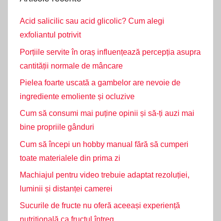
Acid salicilic sau acid glicolic? Cum alegi
exfoliantul potrivit
Porțiile servite în oraș influențează percepția asupra
cantității normale de mâncare
Pielea foarte uscată a gambelor are nevoie de
ingrediente emoliente și ocluzive
Cum să consumi mai puține opinii și să-ți auzi mai
bine propriile gânduri
Cum să începi un hobby manual fără să cumperi
toate materialele din prima zi
Machiajul pentru video trebuie adaptat rezoluției,
luminii și distanței camerei
Sucurile de fructe nu oferă aceeași experiență
nutrițională ca fructul întreg