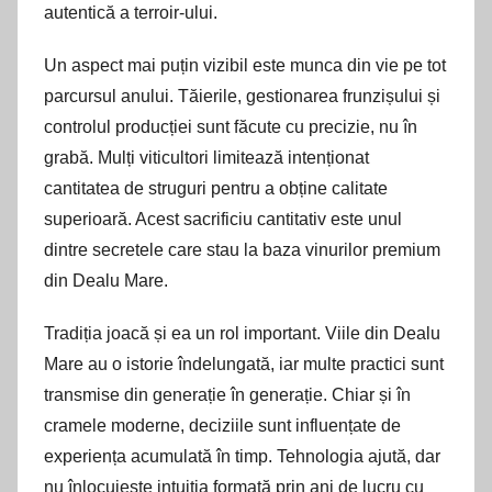
autentică a terroir-ului.
Un aspect mai puțin vizibil este munca din vie pe tot
parcursul anului. Tăierile, gestionarea frunzișului și
controlul producției sunt făcute cu precizie, nu în
grabă. Mulți viticultori limitează intenționat
cantitatea de struguri pentru a obține calitate
superioară. Acest sacrificiu cantitativ este unul
dintre secretele care stau la baza vinurilor premium
din Dealu Mare.
Tradiția joacă și ea un rol important. Viile din Dealu
Mare au o istorie îndelungată, iar multe practici sunt
transmise din generație în generație. Chiar și în
cramele moderne, deciziile sunt influențate de
experiența acumulată în timp. Tehnologia ajută, dar
nu înlocuiește intuiția formată prin ani de lucru cu