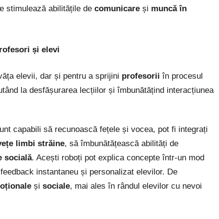
e stimulează abilitățile de
comunicare
și
muncă în
rofesori și elevi
văța elevii, dar și pentru a sprijini
profesorii
în procesul
jutând la desfășurarea lecțiilor și îmbunătățind interacțiunea
unt capabili să recunoască fețele și vocea, pot fi integrați
vețe limbi străine
, să îmbunătățească abilități de
e socială
. Acești roboți pot explica concepte într-un mod
 feedback instantaneu și personalizat elevilor. De
moționale
și
sociale
, mai ales în rândul elevilor cu nevoi