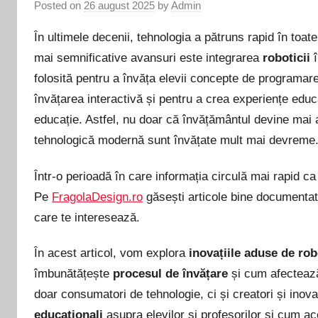
Posted on
26 august 2025
by
Admin
În ultimele decenii, tehnologia a pătruns rapid în toat
mai semnificative avansuri este integrarea
roboticii
î
folosită pentru a învăța elevii concepte de programare ș
învățarea interactivă și pentru a crea experiențe educa
educație. Astfel, nu doar că învățământul devine mai at
tehnologică modernă sunt învățate mult mai devreme
Într-o perioadă în care informația circulă mai rapid ca
Pe
FragolaDesign.ro
găsești articole bine documentate
care te interesează.
În acest articol, vom explora
inovațiile aduse de rob
îmbunătățește
procesul de învățare
și cum afectează 
doar consumatori de tehnologie, ci și creatori și inov
educaționali
asupra elevilor și profesorilor și cum ac