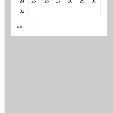
24
25
26
27
28
29
30
31
« iul.