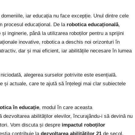
e domeniile, iar educația nu face excepție. Unul dintre cele
n procesul educațional. De la
robotica educațională
,
i inginerie, până la utilizarea roboților pentru a sprijini
ționale inovative, robotica a deschis noi orizonturi în
ractiv, dar și mai eficient, iar abilitățile necesare în lumea
.
 niciodată, alegerea surselor potrivite este esențială.
 și actuale, care te ajută să înțelegi mai clar subiectele
otica în educație
, modul în care aceasta
dezvoltarea abilităților elevilor, încurajându-i să devină nu
atori. Vom discuta și despre
impactul roboților
eștia contribuie la
dezvoltarea abilităților 21
de secol,