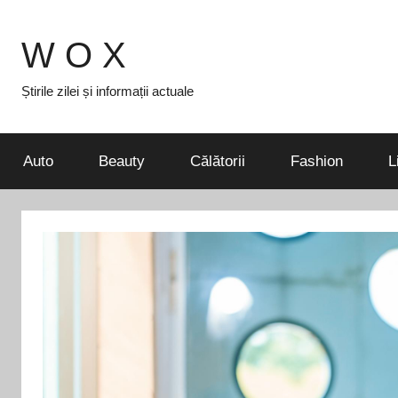
Skip
to
W O X
content
Știrile zilei și informații actuale
Auto
Beauty
Călătorii
Fashion
L