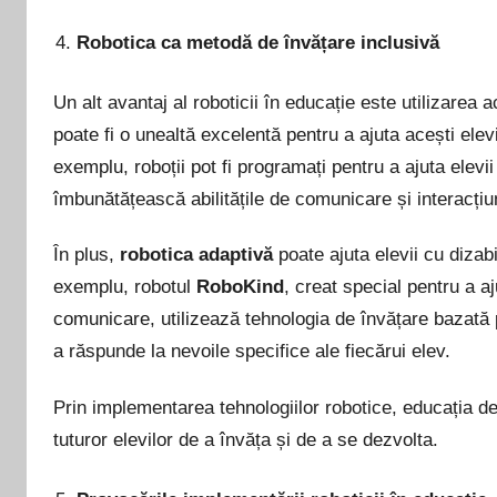
Robotica ca metodă de învățare inclusivă
Un alt avantaj al roboticii în educație este utilizarea a
poate fi o unealtă excelentă pentru a ajuta acești elev
exemplu, roboții pot fi programați pentru a ajuta elevi
îmbunătățească abilitățile de comunicare și interacțiu
În plus,
robotica adaptivă
poate ajuta elevii cu dizabili
exemplu, robotul
RoboKind
, creat special pentru a a
comunicare, utilizează tehnologia de învățare bazată 
a răspunde la nevoile specifice ale fiecărui elev.
Prin implementarea tehnologiilor robotice, educația de
tuturor elevilor de a învăța și de a se dezvolta.