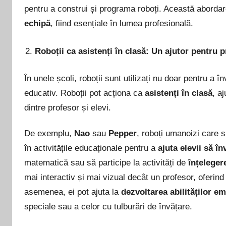
pentru a construi și programa roboți. Această abordar
echipă
, fiind esențiale în lumea profesională.
Roboții ca asistenți în clasă: Un ajutor pentru p
În unele școli, roboții sunt utilizați nu doar pentru a în
educativ. Roboții pot acționa ca
asistenți în clasă
, a
dintre profesor și elevi.
De exemplu,
Nao
sau
Pepper
, roboți umanoizi care s
în activitățile educaționale pentru a
ajuta elevii să în
matematică sau să participe la activități de
înțeleger
mai interactiv și mai vizual decât un profesor, oferind
asemenea, ei pot ajuta la
dezvoltarea abilităților e
speciale sau a celor cu tulburări de învățare.