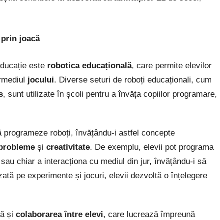
prin joacă
 educație este
robotica educațională
, care permite elevilor
ermediul
jocului
. Diverse seturi de roboți educaționali, cum
s
, sunt utilizate în școli pentru a învăța copiilor programare,
ă programeze roboți, învățându-i astfel concepte
 probleme
și
creativitate
. De exemplu, elevii pot programa
sau chiar a interacționa cu mediul din jur, învățându-i să
azată pe experimente și jocuri, elevii dezvoltă o înțelegere
ză și
colaborarea între elevi
, care lucrează împreună