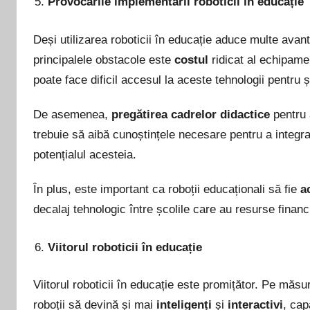
Provocările implementării roboticii în educație
Deși utilizarea roboticii în educație aduce multe avant
principalele obstacole este
costul
ridicat al echipamen
poate face dificil accesul la aceste tehnologii pentru ș
De asemenea,
pregătirea cadrelor didactice
pentru a
trebuie să aibă cunoștințele necesare pentru a integra 
potențialul acesteia.
În plus, este important ca roboții educaționali să fie
a
decalaj tehnologic între școlile care au resurse financ
Viitorul roboticii în educație
Viitorul roboticii în educație este promițător. Pe măs
roboții să devină și mai
inteligenți
și
interactivi
, cap