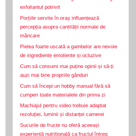
exfoliantul potrivit
Porțiile servite în oraș influențează
percepția asupra cantității normale de
mâncare
Pielea foarte uscată a gambelor are nevoie
de ingrediente emoliente și ocluzive
Cum să consumi mai puține opinii și să-ți
auzi mai bine propriile gânduri
Cum să începi un hobby manual fără să
cumperi toate materialele din prima zi
Machiajul pentru video trebuie adaptat
rezoluției, luminii și distanței camerei
Sucurile de fructe nu oferă aceeași
experiență nutrițională ca fructul întreg