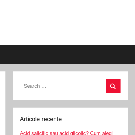
Search
for:
Search
Articole recente
Acid salicilic sau acid glicolic? Cum alegi