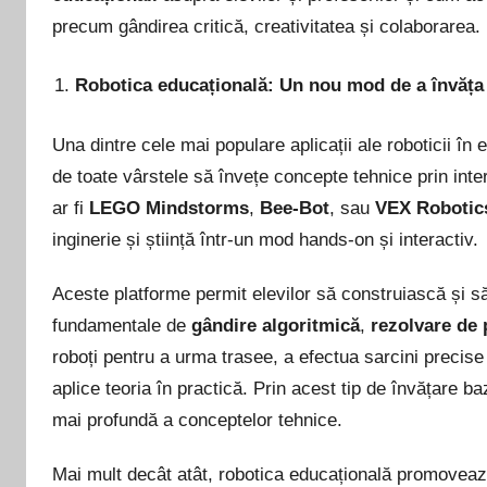
precum gândirea critică, creativitatea și colaborarea.
Robotica educațională: Un nou mod de a învăța 
Una dintre cele mai populare aplicații ale roboticii în
de toate vârstele să învețe concepte tehnice prin int
ar fi
LEGO Mindstorms
,
Bee-Bot
, sau
VEX Robotic
inginerie și știință într-un mod hands-on și interactiv.
Aceste platforme permit elevilor să construiască și s
fundamentale de
gândire algoritmică
,
rezolvare de
roboți pentru a urma trasee, a efectua sarcini precise 
aplice teoria în practică. Prin acest tip de învățare b
mai profundă a conceptelor tehnice.
Mai mult decât atât, robotica educațională promovea