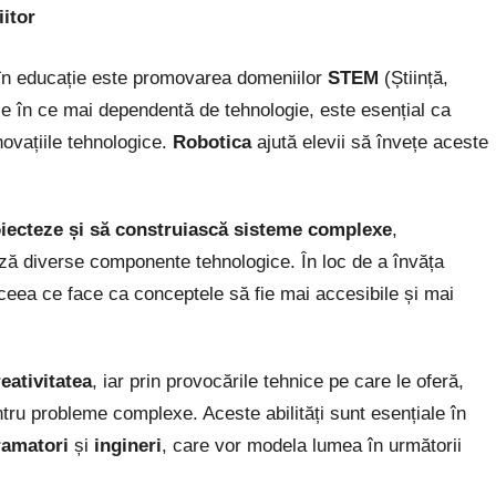
iitor
i în educație este promovarea domeniilor
STEM
(Știință,
ce în ce mai dependentă de tehnologie, este esențial ca
inovațiile tehnologice.
Robotica
ajută elevii să învețe aceste
iecteze și să construiască sisteme complexe
,
ză diverse componente tehnologice. În loc de a învăța
 ceea ce face ca conceptele să fie mai accesibile și mai
reativitatea
, iar prin provocările tehnice pe care le oferă,
ntru probleme complexe. Aceste abilități sunt esențiale în
ramatori
și
ingineri
, care vor modela lumea în următorii