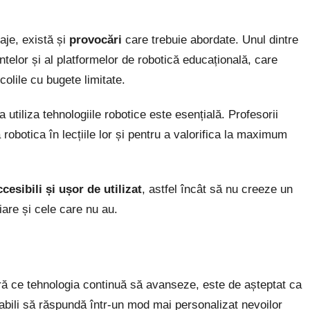
aje, există și
provocări
care trebuie abordate. Unul dintre
telor și al platformelor de robotică educațională, care
colile cu bugete limitate.
 utiliza tehnologiile robotice este esențială. Profesorii
robotica în lecțiile lor și pentru a valorifica la maximum
ccesibili și ușor de utilizat
, astfel încât să nu creeze un
iare și cele care nu au.
ură ce tehnologia continuă să avanseze, este de așteptat ca
abili să răspundă într-un mod mai personalizat nevoilor