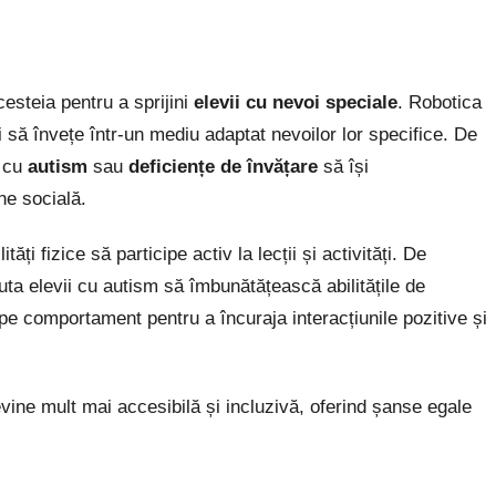
cesteia pentru a sprijini
elevii cu nevoi speciale
. Robotica
i să învețe într-un mediu adaptat nevoilor lor specifice. De
i cu
autism
sau
deficiențe de învățare
să își
ne socială.
tăți fizice să participe activ la lecții și activități. De
juta elevii cu autism să îmbunătățească abilitățile de
pe comportament pentru a încuraja interacțiunile pozitive și
vine mult mai accesibilă și incluzivă, oferind șanse egale