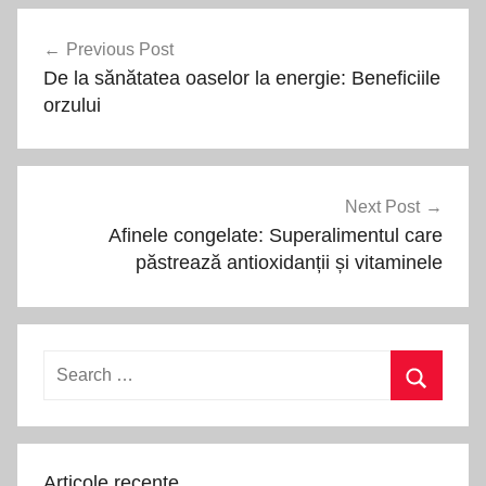
Navigare
Previous Post
în
De la sănătatea oaselor la energie: Beneficiile
articole
orzului
Next Post
Afinele congelate: Superalimentul care
păstrează antioxidanții și vitaminele
Search
for:
Search
Articole recente