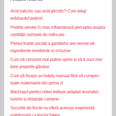
Acid salicilic sau acid glicolic? Cum alegi
exfoliantul potrivit
Porțiile servite în oraș influențează percepția asupra
cantității normale de mâncare
Pielea foarte uscată a gambelor are nevoie de
ingrediente emoliente și ocluzive
Cum să consumi mai puține opinii și să-ți auzi mai
bine propriile gânduri
Cum să începi un hobby manual fără să cumperi
toate materialele din prima zi
Machiajul pentru video trebuie adaptat rezoluției,
luminii și distanței camerei
Sucurile de fructe nu oferă aceeași experiență
nutrițională ca fructul întreg