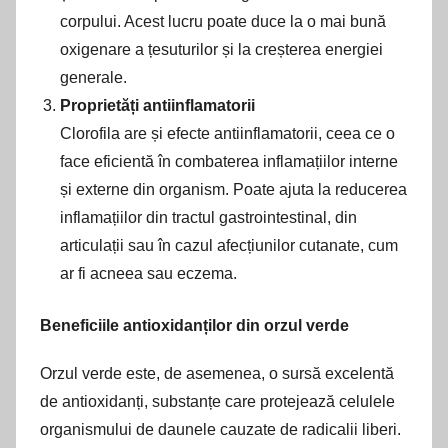
corpului. Acest lucru poate duce la o mai bună
oxigenare a țesuturilor și la creșterea energiei
generale.
Proprietăți antiinflamatorii
Clorofila are și efecte antiinflamatorii, ceea ce o
face eficientă în combaterea inflamațiilor interne
și externe din organism. Poate ajuta la reducerea
inflamațiilor din tractul gastrointestinal, din
articulații sau în cazul afecțiunilor cutanate, cum
ar fi acneea sau eczema.
Beneficiile antioxidanților din orzul verde
Orzul verde este, de asemenea, o sursă excelentă
de antioxidanți, substanțe care protejează celulele
organismului de daunele cauzate de radicalii liberi.