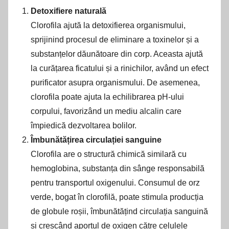
Detoxifiere naturală
Clorofila ajută la detoxifierea organismului,
sprijinind procesul de eliminare a toxinelor și a
substanțelor dăunătoare din corp. Aceasta ajută
la curățarea ficatului și a rinichilor, având un efect
purificator asupra organismului. De asemenea,
clorofila poate ajuta la echilibrarea pH-ului
corpului, favorizând un mediu alcalin care
împiedică dezvoltarea bolilor.
Îmbunătățirea circulației sanguine
Clorofila are o structură chimică similară cu
hemoglobina, substanța din sânge responsabilă
pentru transportul oxigenului. Consumul de orz
verde, bogat în clorofilă, poate stimula producția
de globule roșii, îmbunătățind circulația sanguină
și crescând aportul de oxigen către celulele