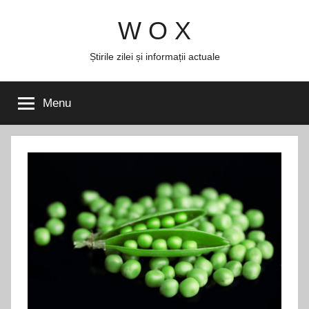
Skip
W O X
to
content
Știrile zilei și informații actuale
Menu