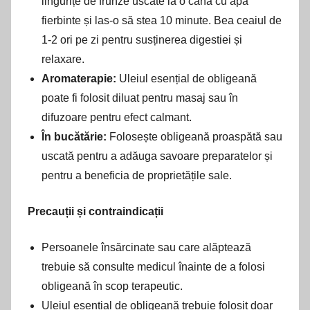
lingurițe de frunze uscate la o cană cu apă
fierbinte și las-o să stea 10 minute. Bea ceaiul de
1-2 ori pe zi pentru susținerea digestiei și
relaxare.
Aromaterapie:
Uleiul esențial de obligeană
poate fi folosit diluat pentru masaj sau în
difuzoare pentru efect calmant.
În bucătărie:
Folosește obligeană proaspătă sau
uscată pentru a adăuga savoare preparatelor și
pentru a beneficia de proprietățile sale.
Precauții și contraindicații
Persoanele însărcinate sau care alăptează
trebuie să consulte medicul înainte de a folosi
obligeană în scop terapeutic.
Uleiul esențial de obligeană trebuie folosit doar