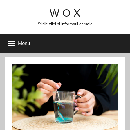
Skip
W O X
to
content
Știrile zilei și informații actuale
Menu