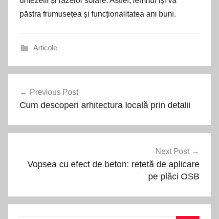
umezelii și razelor solare. Astfel, lemnul își va
păstra frumusețea și funcționalitatea ani buni.
Articole
Navigare
Previous Post
în
Cum descoperi arhitectura locală prin detalii
articole
Next Post
Vopsea cu efect de beton: rețetă de aplicare
pe plăci OSB