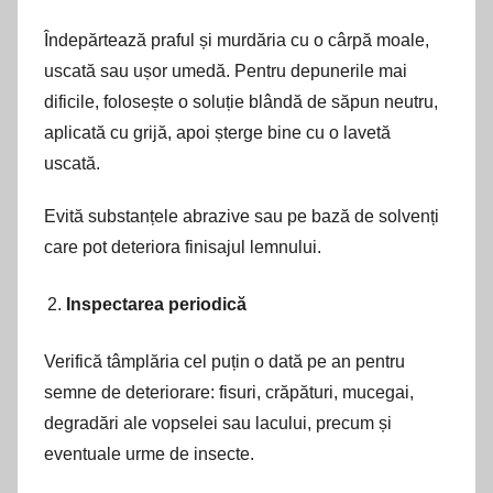
Îndepărtează praful și murdăria cu o cârpă moale,
uscată sau ușor umedă. Pentru depunerile mai
dificile, folosește o soluție blândă de săpun neutru,
aplicată cu grijă, apoi șterge bine cu o lavetă
uscată.
Evită substanțele abrazive sau pe bază de solvenți
care pot deteriora finisajul lemnului.
Inspectarea periodică
Verifică tâmplăria cel puțin o dată pe an pentru
semne de deteriorare: fisuri, crăpături, mucegai,
degradări ale vopselei sau lacului, precum și
eventuale urme de insecte.