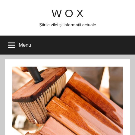
Skip
W O X
to
content
Știrile zilei și informații actuale
Menu