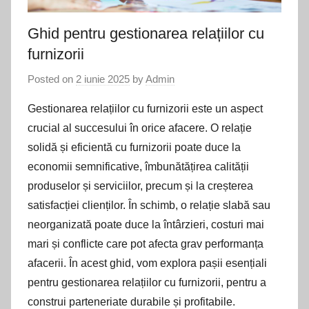
Ghid pentru gestionarea relațiilor cu
furnizorii
Posted on
2 iunie 2025
by
Admin
Gestionarea relațiilor cu furnizorii este un aspect
crucial al succesului în orice afacere. O relație
solidă și eficientă cu furnizorii poate duce la
economii semnificative, îmbunătățirea calității
produselor și serviciilor, precum și la creșterea
satisfacției clienților. În schimb, o relație slabă sau
neorganizată poate duce la întârzieri, costuri mai
mari și conflicte care pot afecta grav performanța
afacerii. În acest ghid, vom explora pașii esențiali
pentru gestionarea relațiilor cu furnizorii, pentru a
construi parteneriate durabile și profitabile.