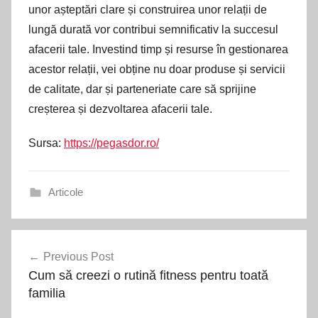
unor așteptări clare și construirea unor relații de
lungă durată vor contribui semnificativ la succesul
afacerii tale. Investind timp și resurse în gestionarea
acestor relații, vei obține nu doar produse și servicii
de calitate, dar și parteneriate care să sprijine
creșterea și dezvoltarea afacerii tale.
Sursa:
https://pegasdor.ro/
Articole
Navigare
Previous Post
în
Cum să creezi o rutină fitness pentru toată
articole
familia