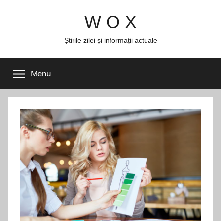
Skip
W O X
to
content
Știrile zilei și informații actuale
Menu