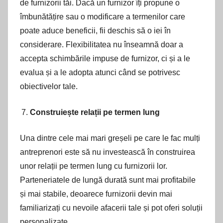
de furnizorii tăi. Dacă un furnizor îți propune o
îmbunătățire sau o modificare a termenilor care
poate aduce beneficii, fii deschis să o iei în
considerare. Flexibilitatea nu înseamnă doar a
accepta schimbările impuse de furnizor, ci și a le
evalua și a le adopta atunci când se potrivesc
obiectivelor tale.
Construiește relații pe termen lung
Una dintre cele mai mari greșeli pe care le fac mulți
antreprenori este să nu investească în construirea
unor relații pe termen lung cu furnizorii lor.
Parteneriatele de lungă durată sunt mai profitabile
și mai stabile, deoarece furnizorii devin mai
familiarizați cu nevoile afacerii tale și pot oferi soluții
personalizate.