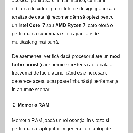
acestea, pentru sarcini mai intense, cum ar fi
editarea de video, proiectele de design grafic sau
analiza de date, îți recomandăm să optezi pentru
un
Intel Core i7
sau
AMD Ryzen 7
, care oferă o
performanță superioară și o capacitate de
multitasking mai bună.
De asemenea, verifică dacă procesorul are un
mod
turbo boost
(care permite creșterea automată a
frecvenței de lucru atunci când este necesar),
deoarece acest lucru poate îmbunătăți performanța
în anumite scenarii.
Memoria RAM
Memoria RAM joacă un rol esențial în viteza și
performanța laptopului. În general, un laptop de