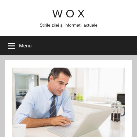
Skip
W O X
to
content
Știrile zilei și informații actuale
Menu