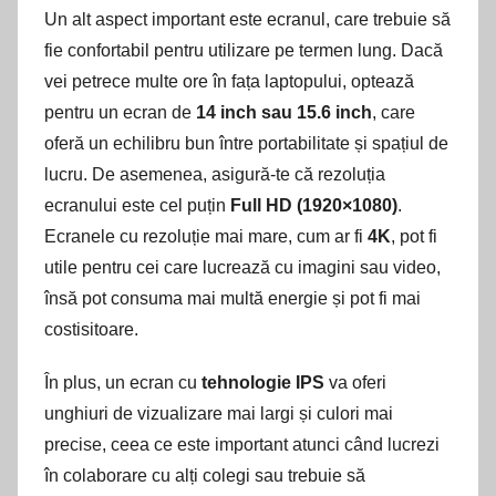
Un alt aspect important este ecranul, care trebuie să
fie confortabil pentru utilizare pe termen lung. Dacă
vei petrece multe ore în fața laptopului, optează
pentru un ecran de
14 inch sau 15.6 inch
, care
oferă un echilibru bun între portabilitate și spațiul de
lucru. De asemenea, asigură-te că rezoluția
ecranului este cel puțin
Full HD (1920×1080)
.
Ecranele cu rezoluție mai mare, cum ar fi
4K
, pot fi
utile pentru cei care lucrează cu imagini sau video,
însă pot consuma mai multă energie și pot fi mai
costisitoare.
În plus, un ecran cu
tehnologie IPS
va oferi
unghiuri de vizualizare mai largi și culori mai
precise, ceea ce este important atunci când lucrezi
în colaborare cu alți colegi sau trebuie să