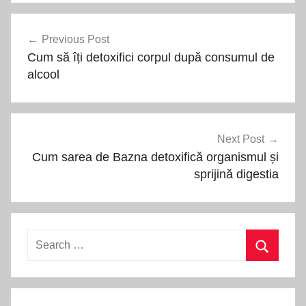
Navigare
Previous Post
în
Cum să îți detoxifici corpul după consumul de
articole
alcool
Next Post
Cum sarea de Bazna detoxifică organismul și
sprijină digestia
Search
for:
Search