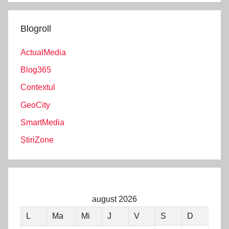
Blogroll
ActualMedia
Blog365
Contextul
GeoCity
SmartMedia
ȘtiriZone
august 2026
L
Ma
Mi
J
V
S
D