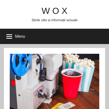
Skip
W O X
to
content
Știrile zilei și informații actuale
Menu