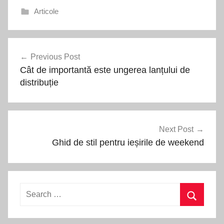
Articole
Navigare
Previous Post
în
Cât de importantă este ungerea lanțului de
articole
distribuție
Next Post
Ghid de stil pentru ieșirile de weekend
Search
for:
Search