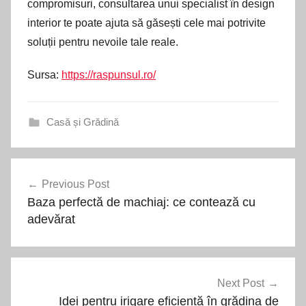
compromisuri, consultarea unui specialist în design
interior te poate ajuta să găsești cele mai potrivite
soluții pentru nevoile tale reale.
Sursa:
https://raspunsul.ro/
Casă și Grădină
Navigare
Previous Post
în
Baza perfectă de machiaj: ce contează cu
articole
adevărat
Next Post
Idei pentru irigare eficientă în grădina de