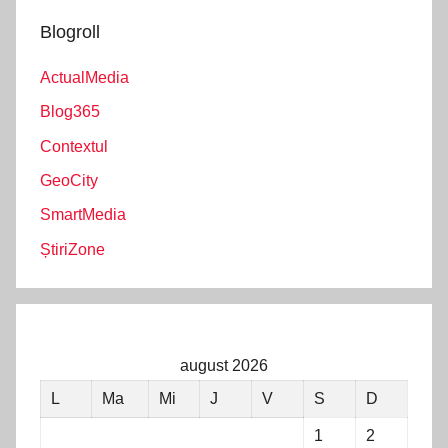
Blogroll
ActualMedia
Blog365
Contextul
GeoCity
SmartMedia
ȘtiriZone
august 2026
L
Ma
Mi
J
V
S
D
1
2