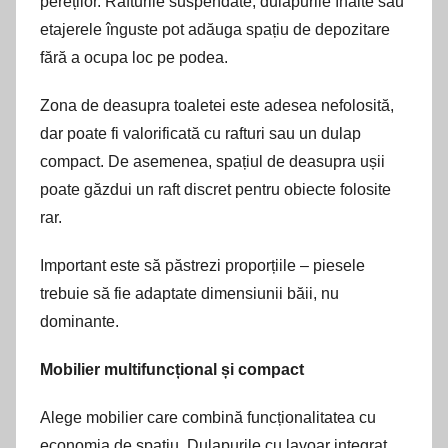
pereților. Rafturile suspendate, dulapurile înalte sau
etajerele înguste pot adăuga spațiu de depozitare
fără a ocupa loc pe podea.
Zona de deasupra toaletei este adesea nefolosită,
dar poate fi valorificată cu rafturi sau un dulap
compact. De asemenea, spațiul de deasupra ușii
poate găzdui un raft discret pentru obiecte folosite
rar.
Important este să păstrezi proporțiile – piesele
trebuie să fie adaptate dimensiunii băii, nu
dominante.
Mobilier multifuncțional și compact
Alege mobilier care combină funcționalitatea cu
economia de spațiu. Dulapurile cu lavoar integrat