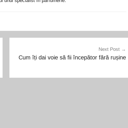
ul unui specialist în parfumerie.
Next Post
Cum îți dai voie să fii începător fără rușine