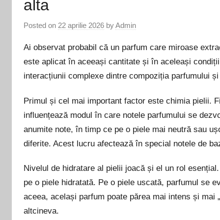
alta
Posted on
22 aprilie 2026
by
Admin
Ai observat probabil că un parfum care miroase extrao
este aplicat în aceeași cantitate și în aceleași condiți
interacțiunii complexe dintre compoziția parfumului și c
Primul și cel mai important factor este chimia pielii. 
influențează modul în care notele parfumului se dezvo
anumite note, în timp ce pe o piele mai neutră sau uș
diferite. Acest lucru afectează în special notele de b
Nivelul de hidratare al pielii joacă și el un rol esenți
pe o piele hidratată. Pe o piele uscată, parfumul se e
aceea, același parfum poate părea mai intens și mai „r
altcineva.