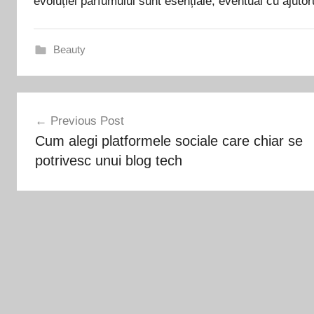
evoluției parfumului sunt esențiale, eventual cu ajutor
Beauty
Navigare
Previous Post
în
Cum alegi platformele sociale care chiar se
articole
potrivesc unui blog tech