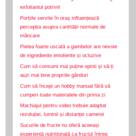
exfoliantul potrivit
Porțiile servite în oraș influențează
percepția asupra cantității normale de
mâncare
Pielea foarte uscată a gambelor are nevoie
de ingrediente emoliente și ocluzive
Cum să consumi mai puține opinii și să-ți
auzi mai bine propriile gânduri
Cum să începi un hobby manual fără să
cumperi toate materialele din prima zi
Machiajul pentru video trebuie adaptat
rezoluției, luminii și distanței camerei
Sucurile de fructe nu oferă aceeași
experiență nutrițională ca fructul întreg