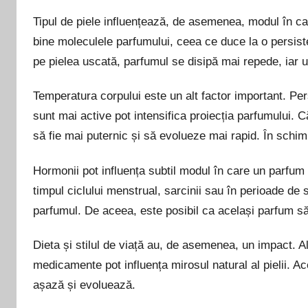
Tipul de piele influențează, de asemenea, modul în ca
bine moleculele parfumului, ceea ce duce la o persiste
pe pielea uscată, parfumul se disipă mai repede, iar u
Temperatura corpului este un alt factor important. Pe
sunt mai active pot intensifica proiecția parfumului. 
să fie mai puternic și să evolueze mai rapid. În schim
Hormonii pot influența subtil modul în care un parfum
timpul ciclului menstrual, sarcinii sau în perioade de s
parfumul. De aceea, este posibil ca același parfum să 
Dieta și stilul de viață au, de asemenea, un impact. A
medicamente pot influența mirosul natural al pielii. Ac
așază și evoluează.