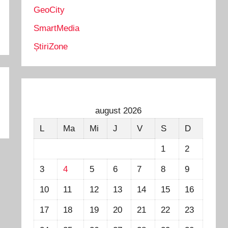
GeoCity
SmartMedia
ȘtiriZone
august 2026
L
Ma
Mi
J
V
S
D
1
2
3
4
5
6
7
8
9
10
11
12
13
14
15
16
17
18
19
20
21
22
23