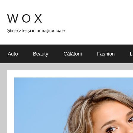
Skip
to
W O X
content
Știrile zilei și informații actuale
Auto
Beauty
Călătorii
Fashion
L