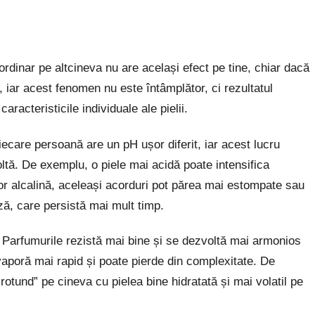
rdinar pe altcineva nu are același efect pe tine, chiar dacă
i, iar acest fenomen nu este întâmplător, ci rezultatul
aracteristicile individuale ale pielii.
Fiecare persoană are un pH ușor diferit, iar acest lucru
ltă. De exemplu, o piele mai acidă poate intensifica
or alcalină, aceleași acorduri pot părea mai estompate sau
ază, care persistă mai mult timp.
al. Parfumurile rezistă mai bine și se dezvoltă mai armonios
vaporă mai rapid și poate pierde din complexitate. De
otund” pe cineva cu pielea bine hidratată și mai volatil pe