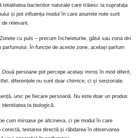
totalitatea bacteriilor naturale care trăiesc la suprafața
lui și pot influența modul în care anumite note sunt
 de relevant.
 Zonele cu puls – precum încheieturile, gâtul sau zona din
ea parfumului. În funcție de aceste zone, același parfum
ă. Două persoane pot percepe același miros în mod diferit,
tfel, diferențele nu sunt doar chimice, ci și senzoriale.
esență, unic pe fiecare persoană. Nu este doar un produs
 identitatea ta biologică.
pe cum miroase pe altcineva, ci pe modul în care
e corectă, testarea directă și răbdarea în observarea