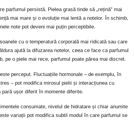
re parfumul persistă. Pielea grasă tinde să „rețină” mai
nță mai mare și o evoluție mai lentă a notelor. În schimb,
nele note pot deveni mai puțin perceptibile.
rsoanele cu o temperatură corporală mai ridicată sau care
Căldura ajută la difuzarea notelor, ceea ce face ca parfumul
b, pe o piele mai rece, parfumul poate părea mai discret.
 este perceput. Fluctuațiile hormonale – de exemplu, în
tres – pot modifica mirosul pielii și interacțiunea cu
pară ușor diferit în momente diferite.
limentele consumate, nivelul de hidratare și chiar anumite
este variații pot modifica subtil modul în care parfumul se