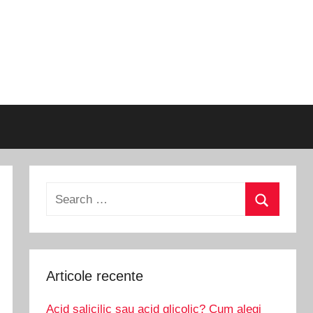
Search
for:
Search
Articole recente
Acid salicilic sau acid glicolic? Cum alegi