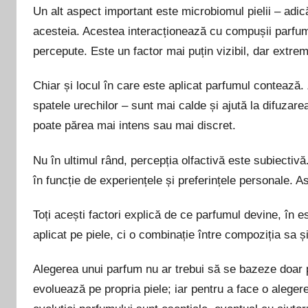
Un alt aspect important este microbiomul pielii – adică 
acesteia. Acestea interacționează cu compușii parfumu
percepute. Este un factor mai puțin vizibil, dar extrem
Chiar și locul în care este aplicat parfumul contează.
spatele urechilor – sunt mai calde și ajută la difuzar
poate părea mai intens sau mai discret.
Nu în ultimul rând, percepția olfactivă este subiectiv
în funcție de experiențele și preferințele personale. As
Toți acești factori explică de ce parfumul devine, în 
aplicat pe piele, ci o combinație între compoziția sa și
Alegerea unui parfum nu ar trebui să se bazeze doar 
evoluează pe propria piele; iar pentru a face o aleger