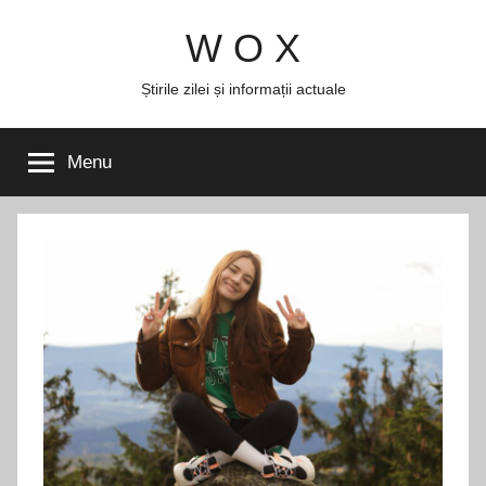
Skip
W O X
to
content
Știrile zilei și informații actuale
Menu