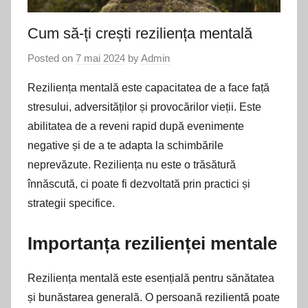
Cum să-ți crești reziliența mentală
Posted on
7 mai 2024
by
Admin
Reziliența mentală este capacitatea de a face față
stresului, adversităților și provocărilor vieții. Este
abilitatea de a reveni rapid după evenimente
negative și de a te adapta la schimbările
neprevăzute. Reziliența nu este o trăsătură
înnăscută, ci poate fi dezvoltată prin practici și
strategii specifice.
Importanța rezilienței mentale
Reziliența mentală este esențială pentru sănătatea
și bunăstarea generală. O persoană rezilientă poate