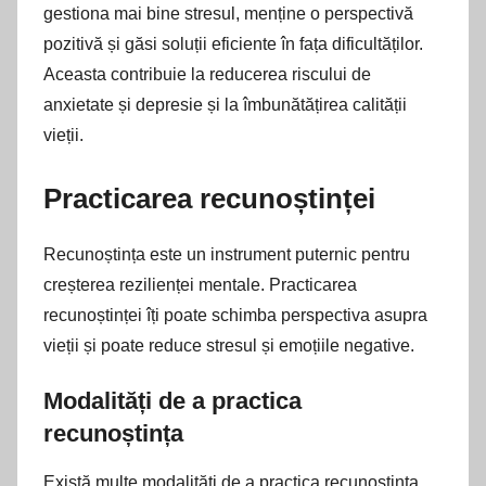
gestiona mai bine stresul, menține o perspectivă
pozitivă și găsi soluții eficiente în fața dificultăților.
Aceasta contribuie la reducerea riscului de
anxietate și depresie și la îmbunătățirea calității
vieții.
Practicarea recunoștinței
Recunoștința este un instrument puternic pentru
creșterea rezilienței mentale. Practicarea
recunoștinței îți poate schimba perspectiva asupra
vieții și poate reduce stresul și emoțiile negative.
Modalități de a practica
recunoștința
Există multe modalități de a practica recunoștința.