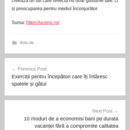
creează un stil care reflectă nu doar gusturile tale, ci
și preocuparea pentru mediul înconjurător.
Sursa:
https://ucenic.ro/
Articole
Navigare
Previous Post
în
Exerciții pentru începători care îți întăresc
articole
spatele și gâtul
Next Post
10 moduri de a economisi bani pe durata
vacanței fără a compromite calitatea