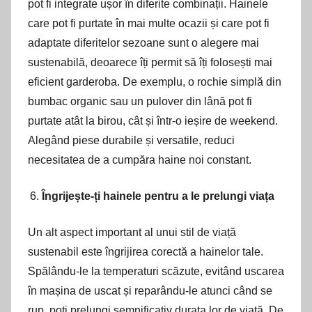
pot fi integrate ușor în diferite combinații. Hainele
care pot fi purtate în mai multe ocazii și care pot fi
adaptate diferitelor sezoane sunt o alegere mai
sustenabilă, deoarece îți permit să îți folosești mai
eficient garderoba. De exemplu, o rochie simplă din
bumbac organic sau un pulover din lână pot fi
purtate atât la birou, cât și într-o ieșire de weekend.
Alegând piese durabile și versatile, reduci
necesitatea de a cumpăra haine noi constant.
Îngrijește-ți hainele pentru a le prelungi viața
Un alt aspect important al unui stil de viață
sustenabil este îngrijirea corectă a hainelor tale.
Spălându-le la temperaturi scăzute, evitând uscarea
în mașina de uscat și reparându-le atunci când se
rup, poți prelungi semnificativ durata lor de viață. De