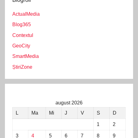
ActualMedia
Blog365
Contextul
GeoCity
SmartMedia
ȘtiriZone
august 2026
L
Ma
Mi
J
V
S
D
1
2
3
4
5
6
7
8
9