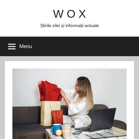
Skip
W O X
to
content
Știrile zilei și informații actuale
Menu