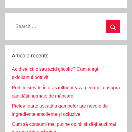
Search
for:
Search
Articole recente
Acid salicilic sau acid glicolic? Cum alegi
exfoliantul potrivit
Porțiile servite în oraș influențează percepția asupra
cantității normale de mâncare
Pielea foarte uscată a gambelor are nevoie de
ingrediente emoliente și ocluzive
Cum să consumi mai puține opinii și să-ți auzi mai