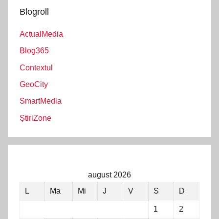
Blogroll
ActualMedia
Blog365
Contextul
GeoCity
SmartMedia
ȘtiriZone
august 2026
L
Ma
Mi
J
V
S
D
1
2