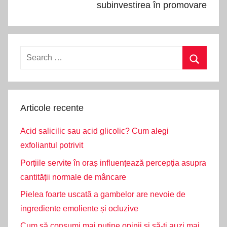
subinvestirea în promovare
Search
for:
Search
Articole recente
Acid salicilic sau acid glicolic? Cum alegi
exfoliantul potrivit
Porțiile servite în oraș influențează percepția asupra
cantității normale de mâncare
Pielea foarte uscată a gambelor are nevoie de
ingrediente emoliente și ocluzive
Cum să consumi mai puține opinii și să-ți auzi mai