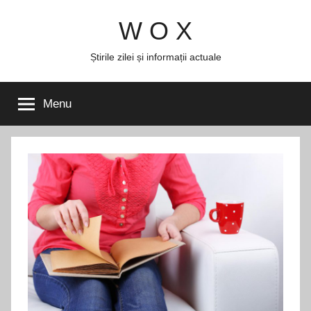
Skip
W O X
to
content
Știrile zilei și informații actuale
Menu