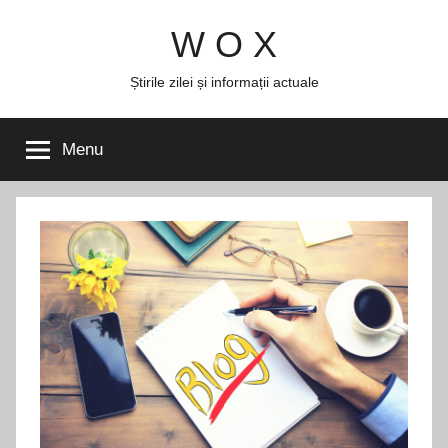
Skip
W O X
to
content
Știrile zilei și informații actuale
Menu