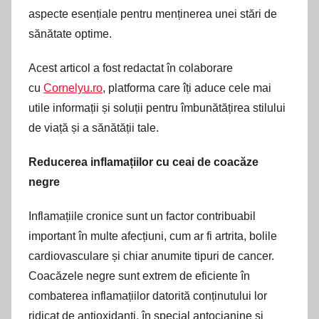
aspecte esențiale pentru menținerea unei stări de
sănătate optime.
Acest articol a fost redactat în colaborare
cu
Cornelyu.ro
, platforma care îți aduce cele mai
utile informații și soluții pentru îmbunătățirea stilului
de viață și a sănătății tale.
Reducerea inflamațiilor cu ceai de coacăze
negre
Inflamațiile cronice sunt un factor contribuabil
important în multe afecțiuni, cum ar fi artrita, bolile
cardiovasculare și chiar anumite tipuri de cancer.
Coacăzele negre sunt extrem de eficiente în
combaterea inflamațiilor datorită conținutului lor
ridicat de antioxidanți, în special antocianine și