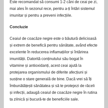
Este recomandat să consumi 1-2 căni de ceai pe zi,
mai ales în sezonul rece, pentru a-ți întări sistemul
imunitar și pentru a preveni infecțiile.
Concluzie
Ceaiul de coacăze negre este o băutură delicioasă
și extrem de benefică pentru sănătate, având efecte
excelente în reducerea inflamațiilor și întărirea
imunității. Datorită conținutului său bogat în
vitamine și antioxidanți, acest ceai ajută la
protejarea organismului de diferite afecțiuni și
susține o stare generală de bine. Dacă vrei să îți
îmbunătățești sănătatea și să te protejezi de răceli
și infecții, adaugă ceaiul de coacăze negre în rutina
ta zilnică și bucură-te de beneficiile sale.