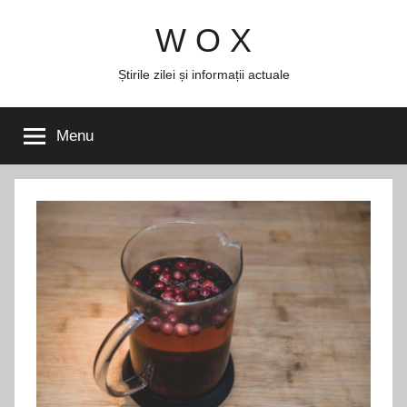
Skip
W O X
to
content
Știrile zilei și informații actuale
Menu