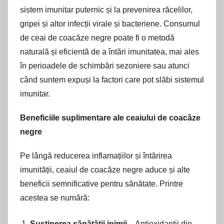
sistem imunitar puternic și la prevenirea răcelilor,
gripei și altor infecții virale și bacteriene. Consumul
de ceai de coacăze negre poate fi o metodă
naturală și eficientă de a întări imunitatea, mai ales
în perioadele de schimbări sezoniere sau atunci
când suntem expuși la factori care pot slăbi sistemul
imunitar.
Beneficiile suplimentare ale ceaiului de coacăze
negre
Pe lângă reducerea inflamațiilor și întărirea
imunității, ceaiul de coacăze negre aduce și alte
beneficii semnificative pentru sănătate. Printre
acestea se numără:
Susținerea sănătății inimii
– Antioxidanții din