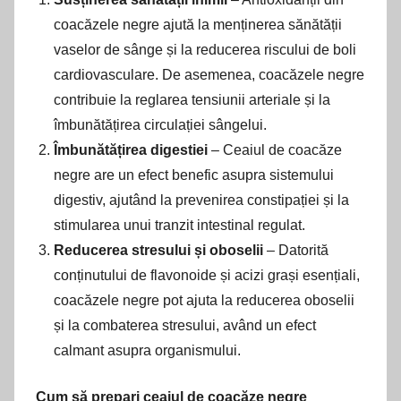
coacăzele negre ajută la menținerea sănătății
vaselor de sânge și la reducerea riscului de boli
cardiovasculare. De asemenea, coacăzele negre
contribuie la reglarea tensiunii arteriale și la
îmbunătățirea circulației sângelui.
Îmbunătățirea digestiei
– Ceaiul de coacăze
negre are un efect benefic asupra sistemului
digestiv, ajutând la prevenirea constipației și la
stimularea unui tranzit intestinal regulat.
Reducerea stresului și oboselii
– Datorită
conținutului de flavonoide și acizi grași esențiali,
coacăzele negre pot ajuta la reducerea oboselii
și la combaterea stresului, având un efect
calmant asupra organismului.
Cum să prepari ceaiul de coacăze negre