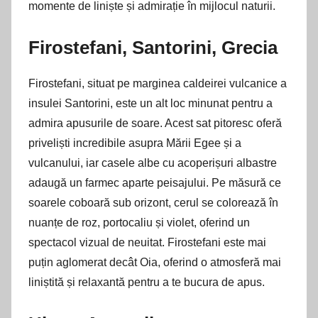
momente de liniște și admirație în mijlocul naturii.
Firostefani, Santorini, Grecia
Firostefani, situat pe marginea caldeirei vulcanice a
insulei Santorini, este un alt loc minunat pentru a
admira apusurile de soare. Acest sat pitoresc oferă
priveliști incredibile asupra Mării Egee și a
vulcanului, iar casele albe cu acoperișuri albastre
adaugă un farmec aparte peisajului. Pe măsură ce
soarele coboară sub orizont, cerul se colorează în
nuanțe de roz, portocaliu și violet, oferind un
spectacol vizual de neuitat. Firostefani este mai
puțin aglomerat decât Oia, oferind o atmosferă mai
liniștită și relaxantă pentru a te bucura de apus.