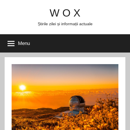
Skip
W O X
to
content
Știrile zilei și informații actuale
Menu