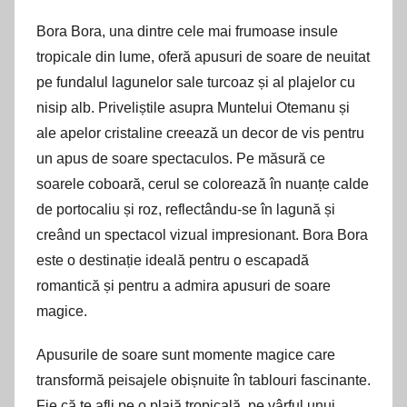
Bora Bora, una dintre cele mai frumoase insule
tropicale din lume, oferă apusuri de soare de neuitat
pe fundalul lagunelor sale turcoaz și al plajelor cu
nisip alb. Priveliștile asupra Muntelui Otemanu și
ale apelor cristaline creează un decor de vis pentru
un apus de soare spectaculos. Pe măsură ce
soarele coboară, cerul se colorează în nuanțe calde
de portocaliu și roz, reflectându-se în lagună și
creând un spectacol vizual impresionant. Bora Bora
este o destinație ideală pentru o escapadă
romantică și pentru a admira apusuri de soare
magice.
Apusurile de soare sunt momente magice care
transformă peisajele obișnuite în tablouri fascinante.
Fie că te afli pe o plajă tropicală, pe vârful unui