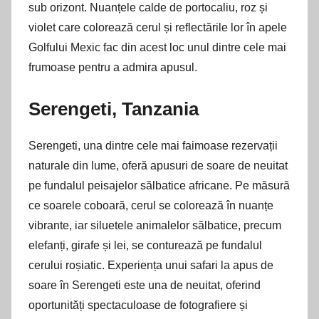
sub orizont. Nuanțele calde de portocaliu, roz și
violet care colorează cerul și reflectările lor în apele
Golfului Mexic fac din acest loc unul dintre cele mai
frumoase pentru a admira apusul.
Serengeti, Tanzania
Serengeti, una dintre cele mai faimoase rezervații
naturale din lume, oferă apusuri de soare de neuitat
pe fundalul peisajelor sălbatice africane. Pe măsură
ce soarele coboară, cerul se colorează în nuanțe
vibrante, iar siluetele animalelor sălbatice, precum
elefanți, girafe și lei, se conturează pe fundalul
cerului roșiatic. Experiența unui safari la apus de
soare în Serengeti este una de neuitat, oferind
oportunități spectaculoase de fotografiere și