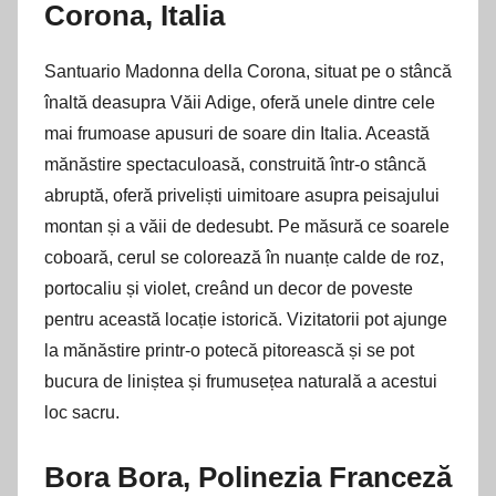
Corona, Italia
Santuario Madonna della Corona, situat pe o stâncă
înaltă deasupra Văii Adige, oferă unele dintre cele
mai frumoase apusuri de soare din Italia. Această
mănăstire spectaculoasă, construită într-o stâncă
abruptă, oferă priveliști uimitoare asupra peisajului
montan și a văii de dedesubt. Pe măsură ce soarele
coboară, cerul se colorează în nuanțe calde de roz,
portocaliu și violet, creând un decor de poveste
pentru această locație istorică. Vizitatorii pot ajunge
la mănăstire printr-o potecă pitorească și se pot
bucura de liniștea și frumusețea naturală a acestui
loc sacru.
Bora Bora, Polinezia Franceză