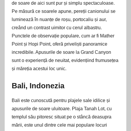
de soare de aici sunt pur și simplu spectaculoase.
Pe măsură ce soarele apune, pereții canionului se
luminează în nuanțe de roșu, portocaliu și aur,
creând un contrast uimitor cu cerul albastru.
Punctele de observație populare, cum ar fi Mather
Point și Hopi Point, oferă priveliști panoramice
incredibile. Apusurile de soare la Grand Canyon
sunt o experiență de neuitat, evidențiind frumusețea
și măreția acestui loc unic.
Bali, Indonezia
Bali este cunoscută pentru plajele sale idilice și
apusurile de soare uluitoare. Plaja Tanah Lot, cu
templul său pitoresc situat pe o stâncă deasupra
mării, este unul dintre cele mai populare locuri