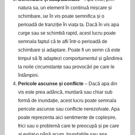
natura sa, un element în continuă mișcare și
schimbare, iar în vis poate semnifica și o
perioadă de tranziție în viața ta. Dacă în vis apa
curge sau se schimbă rapid, acest lucru poate
semnala faptul că te afli într-o perioadă de
schimbare și adaptare. Poate fi un semn că este
timpul să îți adaptezi comportamentul și gândirea
la noile circumstanțe sau provocări pe care le
întâmpini.
Pericole ascunse și conflicte
– Dacă apa din
vis este prea adâncă, murdară sau chiar sub
formă de inundație, acest lucru poate semnala
pericole ascunse sau conflicte nerezolvate. Apa
poate reprezenta aici sentimente de copleșire,
frici sau o problemă care te preocupă și pe care
ai evitat-o până acum. Inundațiile sau apa