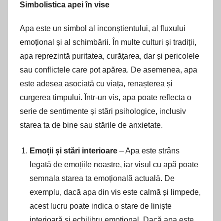
Simbolistica apei în vise
Apa este un simbol al inconștientului, al fluxului
emoțional și al schimbării. În multe culturi și tradiții,
apa reprezintă puritatea, curățarea, dar și pericolele
sau conflictele care pot apărea. De asemenea, apa
este adesea asociată cu viața, renașterea și
curgerea timpului. Într-un vis, apa poate reflecta o
serie de sentimente și stări psihologice, inclusiv
starea ta de bine sau stările de anxietate.
Emoții și stări interioare
– Apa este strâns
legată de emoțiile noastre, iar visul cu apă poate
semnala starea ta emoțională actuală. De
exemplu, dacă apa din vis este calmă și limpede,
acest lucru poate indica o stare de liniște
interioară și echilibru emoțional. Dacă apa este