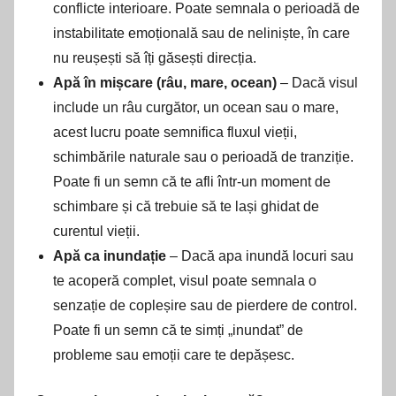
conflicte interioare. Poate semnala o perioadă de
instabilitate emoțională sau de neliniște, în care
nu reușești să îți găsești direcția.
Apă în mișcare (râu, mare, ocean)
– Dacă visul
include un râu curgător, un ocean sau o mare,
acest lucru poate semnifica fluxul vieții,
schimbările naturale sau o perioadă de tranziție.
Poate fi un semn că te afli într-un moment de
schimbare și că trebuie să te lași ghidat de
curentul vieții.
Apă ca inundație
– Dacă apa inundă locuri sau
te acoperă complet, visul poate semnala o
senzație de copleșire sau de pierdere de control.
Poate fi un semn că te simți „inundat” de
probleme sau emoții care te depășesc.