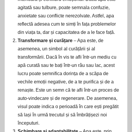
agitată sau tulbure, poate semnala confuzie,
anxietate sau conflicte nerezolvate. Astfel, apa
reflectă adesea cum te simți în fața problemelor
din viața ta, dar și capacitatea de a le face față.
Transformare și curățare
– Apa este, de
asemenea, un simbol al curățării și al
transformării. Dacă în vis te afli într-un mediu cu
apă curată sau te bați într-un râu sau lac, acest
lucru poate semnifica dorința de a scăpa de
vechile emoții negative, de a te purifica și de a
renaște. Este un semn că te afli într-un proces de
auto-vindecare și de regenerare. De asemenea,
visul poate indica o perioadă în care ești pregătit
să lași în urmă trecutul și să îmbrățișezi noi
începuturi.
Schimbare și adaptabilitate
– Apa este, prin