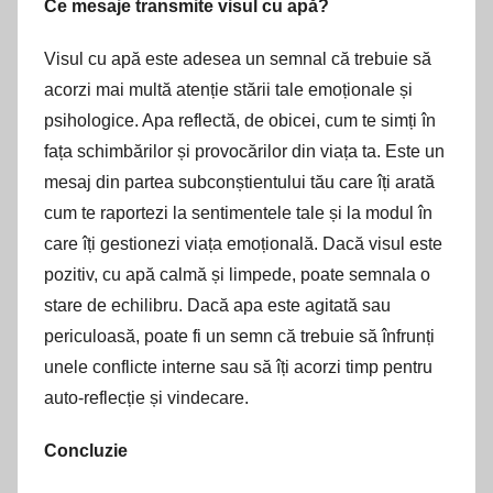
Ce mesaje transmite visul cu apă?
Visul cu apă este adesea un semnal că trebuie să
acorzi mai multă atenție stării tale emoționale și
psihologice. Apa reflectă, de obicei, cum te simți în
fața schimbărilor și provocărilor din viața ta. Este un
mesaj din partea subconștientului tău care îți arată
cum te raportezi la sentimentele tale și la modul în
care îți gestionezi viața emoțională. Dacă visul este
pozitiv, cu apă calmă și limpede, poate semnala o
stare de echilibru. Dacă apa este agitată sau
periculoasă, poate fi un semn că trebuie să înfrunți
unele conflicte interne sau să îți acorzi timp pentru
auto-reflecție și vindecare.
Concluzie