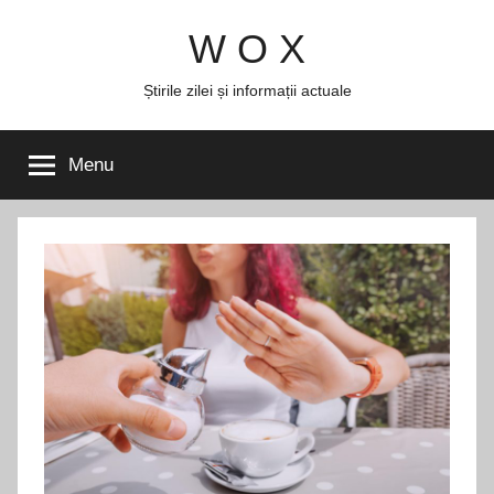
Skip
W O X
to
content
Știrile zilei și informații actuale
Menu