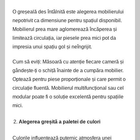
O greșeală des întâlnită este alegerea mobilierului
nepotrivit ca dimensiune pentru spațiul disponibil.
Mobilierul prea mare aglomerează încăperea și
limitează circulația, iar piesele prea mici pot da
impresia unui spațiu gol și neîngrijit.
Cum să eviți: Măsoară cu atenție fiecare cameră și
gândește-ți o schiță înainte de a cumpăra mobilier.
Optează pentru piese proporționale și care permit o
circulație fluentă. Mobilierul multifuncțional sau cel
modular poate fi o soluție excelentă pentru spațiile
mici.
Alegerea greșită a paletei de culori
Culorile influențează puternic atmosfera unei