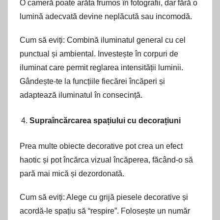
O cameră poate arăta frumos în fotografii, dar fără o
lumină adecvată devine neplăcută sau incomodă.
Cum să eviți: Combină iluminatul general cu cel
punctual și ambiental. Investește în corpuri de
iluminat care permit reglarea intensității luminii.
Gândește-te la funcțiile fiecărei încăperi și
adaptează iluminatul în consecință.
Supraîncărcarea spațiului cu decorațiuni
Prea multe obiecte decorative pot crea un efect
haotic și pot încărca vizual încăperea, făcând-o să
pară mai mică și dezordonată.
Cum să eviți: Alege cu grijă piesele decorative și
acordă-le spațiu să “respire”. Folosește un număr