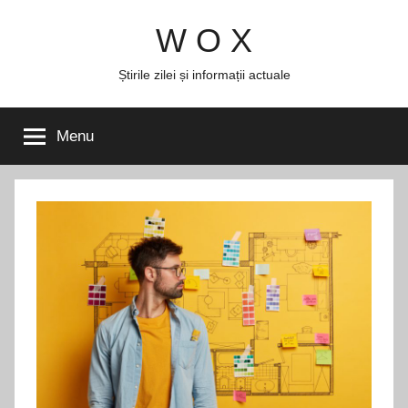
Skip
W O X
to
content
Știrile zilei și informații actuale
Menu