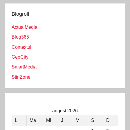
Blogroll
ActualMedia
Blog365
Contextul
GeoCity
SmartMedia
ȘtiriZone
august 2026
L
Ma
Mi
J
V
S
D