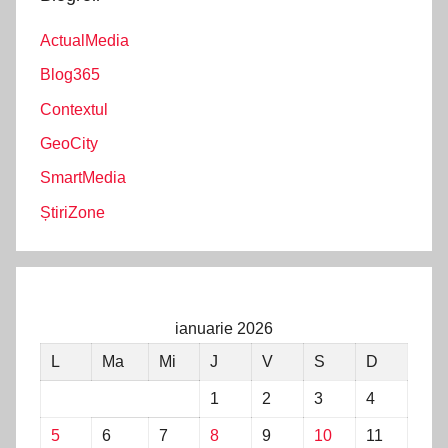
ActualMedia
Blog365
Contextul
GeoCity
SmartMedia
ȘtiriZone
ianuarie 2026
L
Ma
Mi
J
V
S
D
1
2
3
4
5
6
7
8
9
10
11