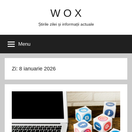
Skip
W O X
to
content
Știrile zilei și informații actuale
Menu
Zi:
8 ianuarie 2026