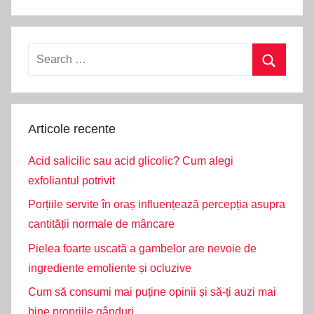
Search
for:
Search
Articole recente
Acid salicilic sau acid glicolic? Cum alegi
exfoliantul potrivit
Porțiile servite în oraș influențează percepția asupra
cantității normale de mâncare
Pielea foarte uscată a gambelor are nevoie de
ingrediente emoliente și ocluzive
Cum să consumi mai puține opinii și să-ți auzi mai
bine propriile gânduri