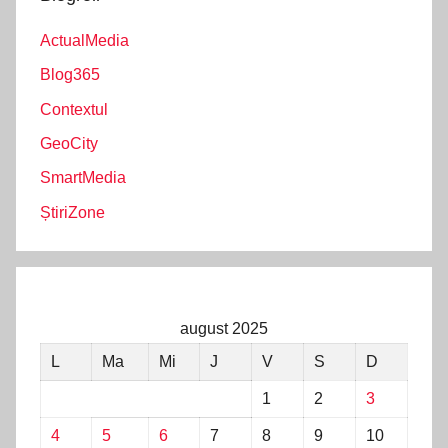
ActualMedia
Blog365
Contextul
GeoCity
SmartMedia
ȘtiriZone
august 2025
L
Ma
Mi
J
V
S
D
1
2
3
4
5
6
7
8
9
10