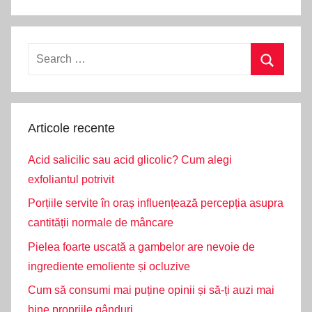
Search
for:
Search
Articole recente
Acid salicilic sau acid glicolic? Cum alegi
exfoliantul potrivit
Porțiile servite în oraș influențează percepția asupra
cantității normale de mâncare
Pielea foarte uscată a gambelor are nevoie de
ingrediente emoliente și ocluzive
Cum să consumi mai puține opinii și să-ți auzi mai
bine propriile gânduri