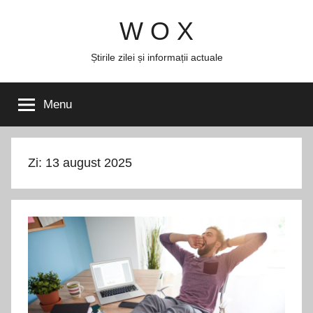
Skip
W O X
to
content
Știrile zilei și informații actuale
Menu
Zi:
13 august 2025