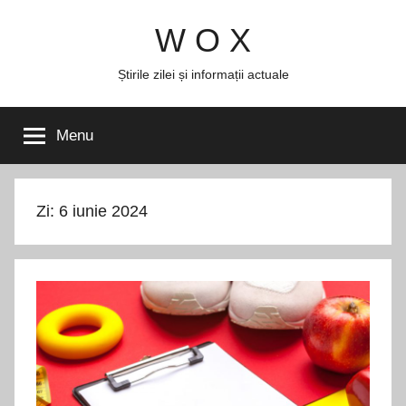
Skip
W O X
to
content
Știrile zilei și informații actuale
Menu
Zi:
6 iunie 2024