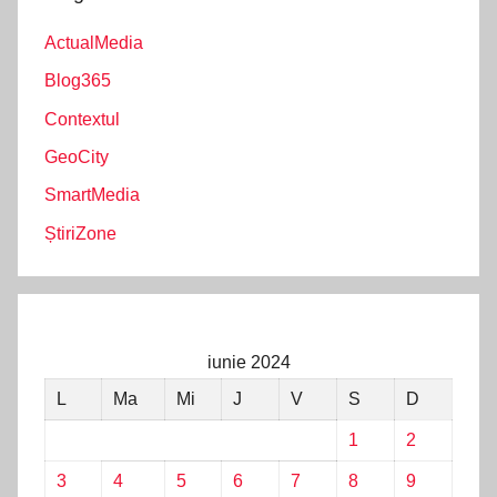
ActualMedia
Blog365
Contextul
GeoCity
SmartMedia
ȘtiriZone
iunie 2024
L
Ma
Mi
J
V
S
D
1
2
3
4
5
6
7
8
9