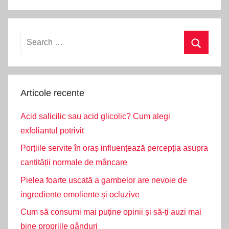
Search
for:
Search
Articole recente
Acid salicilic sau acid glicolic? Cum alegi
exfoliantul potrivit
Porțiile servite în oraș influențează percepția asupra
cantității normale de mâncare
Pielea foarte uscată a gambelor are nevoie de
ingrediente emoliente și ocluzive
Cum să consumi mai puține opinii și să-ți auzi mai
bine propriile gânduri