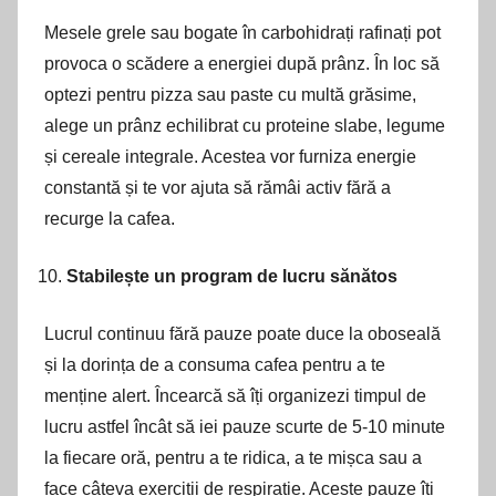
Mesele grele sau bogate în carbohidrați rafinați pot
provoca o scădere a energiei după prânz. În loc să
optezi pentru pizza sau paste cu multă grăsime,
alege un prânz echilibrat cu proteine slabe, legume
și cereale integrale. Acestea vor furniza energie
constantă și te vor ajuta să rămâi activ fără a
recurge la cafea.
Stabilește un program de lucru sănătos
Lucrul continuu fără pauze poate duce la oboseală
și la dorința de a consuma cafea pentru a te
menține alert. Încearcă să îți organizezi timpul de
lucru astfel încât să iei pauze scurte de 5-10 minute
la fiecare oră, pentru a te ridica, a te mișca sau a
face câteva exerciții de respirație. Aceste pauze îți