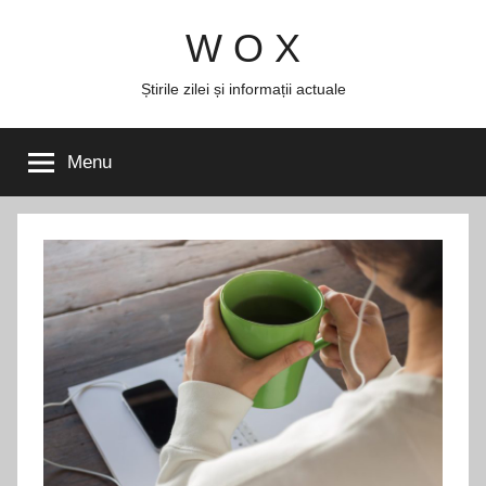
Skip
W O X
to
content
Știrile zilei și informații actuale
Menu