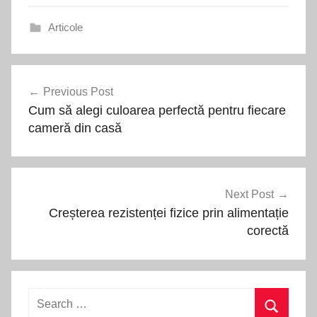
Articole
Navigare
Previous Post
în
Cum să alegi culoarea perfectă pentru fiecare
articole
cameră din casă
Next Post
Creșterea rezistenței fizice prin alimentație
corectă
Search
for: